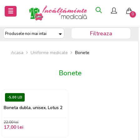
Inchide
Inchide
Toggle
☰
0
navigation
Acasa
Acasa
Filtreaza

Produsele noi mai intai
Saboti
Saboti
medicali
medicali
Acasa
Uniforme medicale
Bonete
Uniforme
Uniforme
Bonete
medicale
medicale
-5,00 LEI
Boneta dubla, unisex, Lotus 2
22,00 lei
17,00 lei