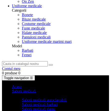
On Zen
Uniforme medicale
Categorii
Bonete
Bluze medicale
Costume medicale
Fuste medicale
Halate medicale
Pantaloni medicali
Uniforme medicale marimi mari
Model
Barbati
Femei
Contul meu
0 produse
0
Toggle navigation
☰
Acasa
Saboti medicali
Categorii
Saboti medicali autoclavabili
Saboti medicali barbati
Saboti medicali dama