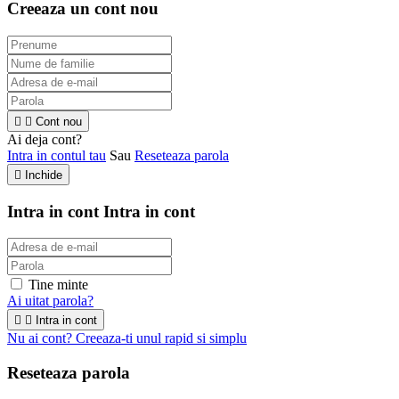
Creeaza un cont nou


Cont nou
Ai deja cont?
Intra in contul tau
Sau
Reseteaza parola

Inchide
Intra in cont
Intra in cont
Tine minte
Ai uitat parola?


Intra in cont
Nu ai cont? Creeaza-ti unul rapid si simplu
Reseteaza parola