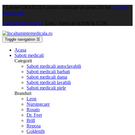
*
Livrare GRATUITA pentru comenzile de peste 350 lei!
Gaseste
un magazin
Contact
0359 808 111
Luni - Vineri de la 9.00 la 17.00
Toggle navigation
☰
Acasa
Saboti medicali
Categorii
Saboti medicali autoclavabili
Saboti medicali barbati
Saboti medicali dama
Saboti medicali lavabili
Saboti medicali piele
Branduri
Leon
Nursingcare
Rosato
Dr. Feet
Brill
Reposa
Goldenfit