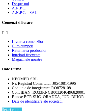
Despre noi
A.N.P.C.
A.N.P.C. - SAL
Comenzi si livrare


Livrarea comenzilor
Cum cumperi
Returnarea produselor
Intrebari frecvente
Magazinele noastre
Date Firma
NEOMED SRL
Nr. Registrul Comertului: J05/1081/1996
Cod unic de inregistrare: RO8728108
Cont IBAN: RO33RNCB0032046496820001
Banca: BCR SUC. ORADEA, JUD. BIHOR
Date de identificare ale societatii
Setari cookie