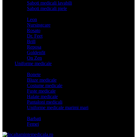
Saboti medicali lavabili
Saboti medicali piele
Branduri
Leon
Nursingcare
Rosato
Dr. Feet
Brill
Reposa
Goldenfit
On Zen
Uniforme medicale
Categorii
Bonete
Bluze medicale
Costume medicale
Fuste medicale
Halate medicale
Pantaloni medicali
Uniforme medicale marimi mari
Model
Barbati
Femei