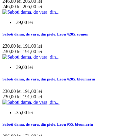
246,00 lei
205,00 lei
35
30
246,00 lei
205,00 lei
36
453
37
453
38
453
-39,00 lei
39
453
40
441
Saboti dama, de vara, din piele, Leon 4205, somon
41
451
42
89
230,00 lei
191,00 lei
43
68
230,00 lei
191,00 lei
44
68
45
68
-39,00 lei
46
62
47
7
Saboti dama, de vara, din piele, Leon 4205, bleumarin
mai multe...
mai putine
230,00 lei
191,00 lei
Branduri
230,00 lei
191,00 lei
Bril
31
-35,00 lei
Dr.Feet
50
Goldenfit
19
Saboti dama, de vara, din piele, Leon 955, bleumarin
Leon
332
Lotus
0