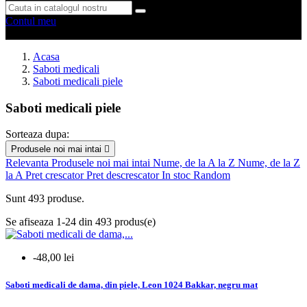
Contul meu
0 produse
0
Acasa
Saboti medicali
Saboti medicali piele
Saboti medicali piele
Sorteaza dupa:
Produsele noi mai intai

Sterge filtrele
Relevanta
Produsele noi mai intai
Nume, de la A la Z
Nume, de la Z
la A
Pret crescator
Pret descrescator
In stoc
Random
Tip produs
Sunt 493 produse.
saboti
405
sandale
85
Se afiseaza 1-24 din 493 produs(e)
mai multe...
mai putine
-48,00 lei
Model
Saboti medicali de dama, din piele, Leon 1024 Bakkar, negru mat
barbati
36