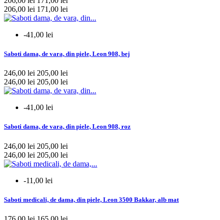
206,00 lei
171,00 lei
Neomed
0
206,00 lei
171,00 lei
Nursingcare
57
On Zen
0
Reposa
0
-41,00 lei
Rosato
0
Saboti dama, de vara, din piele, Leon 908, bej
mai multe...
mai putine
246,00 lei
205,00 lei
Material
246,00 lei
205,00 lei
piele
1
-41,00 lei
piele ecologica
22
piele naturala
470
Saboti dama, de vara, din piele, Leon 908, roz
mai multe...
mai putine
246,00 lei
205,00 lei
246,00 lei
205,00 lei
Material talpa
cauciuc
1
-11,00 lei
lemn
4
pluta
6
Saboti medicali, de dama, din piele, Leon 3500 Bakkar, alb mat
poliuretan
480
176,00 lei
165,00 lei