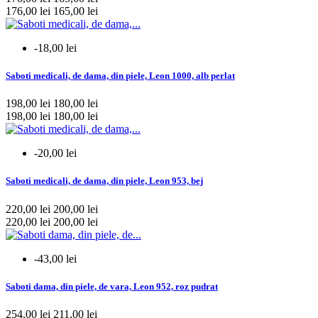
mai multe...
mai putine
176,00 lei
165,00 lei
Bareta
-18,00 lei
da
79
nu
193
Saboti medicali, de dama, din piele, Leon 1000, alb perlat
mai multe...
mai putine
198,00 lei
180,00 lei
198,00 lei
180,00 lei
Pret
-20,00 lei
85
lei
298
lei
Saboti medicali, de dama, din piele, Leon 953, bej
Vezi produsele
493
220,00 lei
200,00 lei
220,00 lei
200,00 lei
-43,00 lei
Saboti dama, din piele, de vara, Leon 952, roz pudrat
254,00 lei
211,00 lei