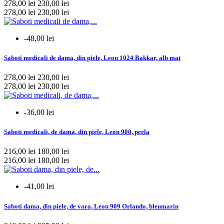
278,00 lei
230,00 lei
femei
432
278,00 lei
230,00 lei
unisex
31
mai multe...
mai putine
-48,00 lei
Colectie
Saboti medicali de dama, din piele, Leon 1024 Bakkar, alb mat
de vara
154
278,00 lei
230,00 lei
278,00 lei
230,00 lei
mai multe...
mai putine
Culoare
-36,00 lei
Alb
1
Saboti medicali, de dama, din piele, Leon 900, perla
Albastru
1
Rosu
1
216,00 lei
180,00 lei
Violet
1
216,00 lei
180,00 lei
mai multe...
mai putine
-41,00 lei
Marime
Saboti dama, din piele, de vara, Leon 909 Orlando, bleumarin
34/35
7