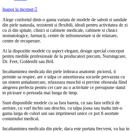
Inapoi la inceput

Alege confortul dintr-o gama variata de modele de saboti si sandale
din piele naturala, rezistenti si flexibili, ideali pentru activitatea de zi
cu zi din spitale, clinici si cabinete medicale, cabinete si clinici
stomatologice, farmacii, centre de infrumusetare si de relaxare,
centre de recuperare.
Ai la dispozitie modele cu aspect elegant, design special conceput
pentru mediile profesionale de la producatori precum, Nursingcare,
Dr. Feet, Goldenfit sau Bril.
Incaltamintea medicala din piele imbraca anatomic piciorul, ii
permite sa respire, are o talpa ce amortizeasa socurile prevazuta cu
un sistem antialunecare, relaxeaza muschii si previne oboseala fiind
alegerea perfecta pentru cei care au o activitate ce presupune statul
in picioare o perioada mai lunga de timp.
Sunt disponibile modele cu sa fara bareta, cu sau fara orificii de
aerisire, cu varf inchis sau deschis, cu talpa joasa sau inalta intr-o
gama larga de culori uni sau imprimeuri unice ce pot fi asortate
costumului medical.
Incaltamintea medicala din piele, daca este purtata frecvent, va lua in