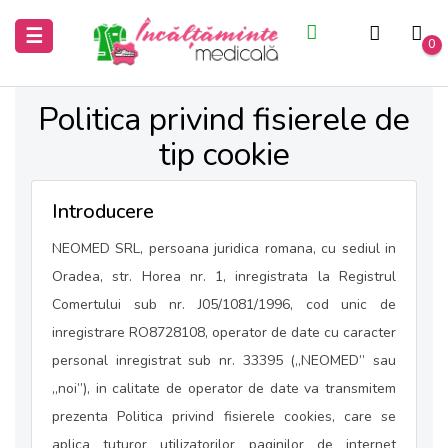
Inchide
Inchide
Toggle
☰
0
navigation
Acasa
Acasa
Politica privind fisierele de
tip cookie
Saboti
Saboti
medicali
medicali
Introducere
Uniforme
Uniforme
NEOMED SRL, persoana juridica romana, cu sediul in
medicale
medicale
Oradea, str. Horea nr. 1, inregistrata la Registrul
Comertului sub nr. J05/1081/1996, cod unic de
inregistrare RO8728108, operator de date cu caracter
personal inregistrat sub nr. 33395 („NEOMED” sau
„noi”), in calitate de operator de date va transmitem
prezenta Politica privind fisierele cookies, care se
aplica tuturor utilizatorilor paginilor de internet