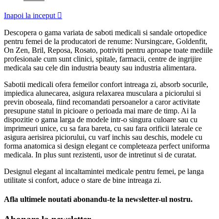
Inapoi la inceput

Descopera o gama variata de saboti medicali si sandale ortopedice
pentru femei de la producatori de renume: Nursingcare, Goldenfit,
On Zen, Bril, Reposa, Rosato, potriviti pentru aproape toate mediile
profesionale cum sunt clinici, spitale, farmacii, centre de ingrijire
medicala sau cele din industria beauty sau industria alimentara.
Sabotii medicali ofera femeilor confort intreaga zi, absorb socurile,
impiedica alunecarea, asigura relaxarea musculara a piciorului si
previn oboseala, fiind recomandati persoanelor a caror activitate
presupune statul in picioare o perioada mai mare de timp. Ai la
dispozitie o gama larga de modele intr-o singura culoare sau cu
imprimeuri unice, cu sa fara bareta, cu sau fara orificii laterale ce
asigura aerisirea piciorului, cu varf inchis sau deschis, modele cu
forma anatomica si design elegant ce completeaza perfect uniforma
medicala. In plus sunt rezistenti, usor de intretinut si de curatat.
Designul elegant al incaltamintei medicale pentru femei, pe langa
utilitate si confort, aduce o stare de bine intreaga zi.
Afla ultimele noutati abonandu-te la newsletter-ul nostru.