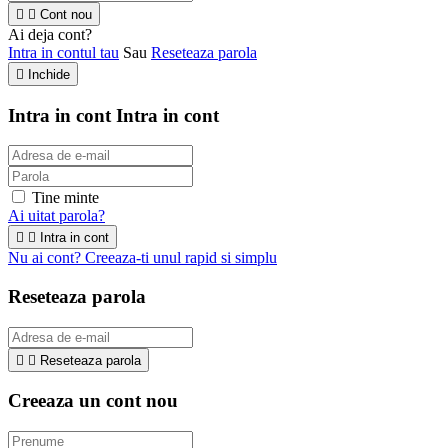


Cont nou
Ai deja cont?
Intra in contul tau
Sau
Reseteaza parola

Inchide
Intra in cont
Intra in cont
Tine minte
Ai uitat parola?


Intra in cont
Nu ai cont? Creeaza-ti unul rapid si simplu
Reseteaza parola


Reseteaza parola
Creeaza un cont nou