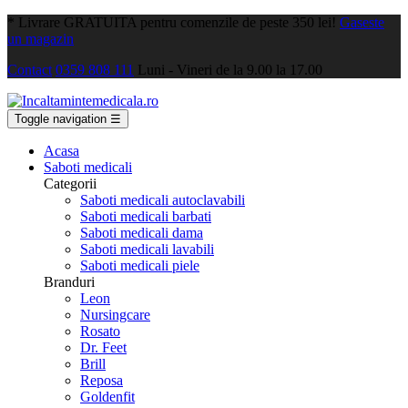
*
Livrare GRATUITA pentru comenzile de peste 350 lei!
Gaseste
un magazin
Contact
0359 808 111
Luni - Vineri de la 9.00 la 17.00
Toggle navigation
☰
Acasa
Saboti medicali
Categorii
Saboti medicali autoclavabili
Saboti medicali barbati
Saboti medicali dama
Saboti medicali lavabili
Saboti medicali piele
Branduri
Leon
Nursingcare
Rosato
Dr. Feet
Brill
Reposa
Goldenfit