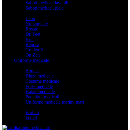
Saboti medicali lavabili
Saboti medicali piele
Branduri
Leon
Nursingcare
Rosato
Dr. Feet
Brill
Reposa
Goldenfit
On Zen
Uniforme medicale
Categorii
Bonete
Bluze medicale
Costume medicale
Fuste medicale
Halate medicale
Pantaloni medicali
Uniforme medicale marimi mari
Model
Barbati
Femei