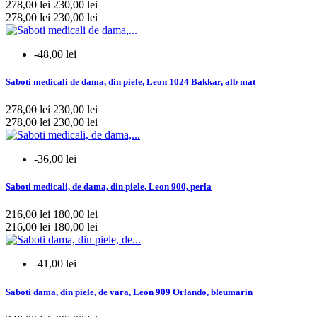
278,00 lei
230,00 lei
barbati
10
278,00 lei
230,00 lei
femei
433
unisex
98
-48,00 lei
mai multe...
mai putine
Saboti medicali de dama, din piele, Leon 1024 Bakkar, alb mat
Colectie
278,00 lei
230,00 lei
de vara
145
278,00 lei
230,00 lei
mai multe...
mai putine
-36,00 lei
Culoare
Saboti medicali, de dama, din piele, Leon 900, perla
Alb
3
Albastru
3
216,00 lei
180,00 lei
Bleumarin
1
216,00 lei
180,00 lei
Ciclam
1
Negru
1
-41,00 lei
Rosu
2
Verde
2
Saboti dama, din piele, de vara, Leon 909 Orlando, bleumarin
Violet
1