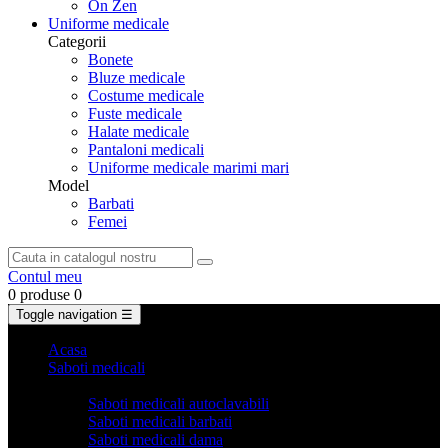
On Zen
Uniforme medicale
Categorii
Bonete
Bluze medicale
Costume medicale
Fuste medicale
Halate medicale
Pantaloni medicali
Uniforme medicale marimi mari
Model
Barbati
Femei
Contul meu
0 produse
0
Toggle navigation
☰
Acasa
Saboti medicali
Categorii
Saboti medicali autoclavabili
Saboti medicali barbati
Saboti medicali dama