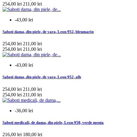
254,00 lei
211,00 lei
da
88
nu
186
-43,00 lei
optional
13
Saboti dama, din piele, de vara, Leon 952, bleumarin
mai multe...
mai putine
254,00 lei
211,00 lei
Autoclavabili
254,00 lei
211,00 lei
da
49
nu
16
-43,00 lei
mai multe...
mai putine
Saboti dama, din piele, de vara, Leon 952, alb
Pret
254,00 lei
211,00 lei
254,00 lei
211,00 lei
21
lei
298
lei
-36,00 lei
Vezi produsele
537
Saboti medicali, de dama, din piele, Leon 950, verde menta
216,00 lei
180,00 lei