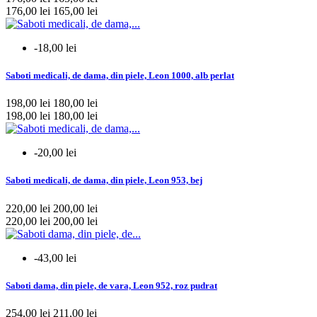
Rosato
10
176,00 lei
165,00 lei
mai multe...
mai putine
-18,00 lei
Material
Saboti medicali, de dama, din piele, Leon 1000, alb perlat
cauciuc polimeric antistatic
56
piele
1
198,00 lei
180,00 lei
piele ecologica
34
198,00 lei
180,00 lei
piele naturala
445
poliuretan
1
-20,00 lei
mai multe...
mai putine
Saboti medicali, de dama, din piele, Leon 953, bej
Material talpa
220,00 lei
200,00 lei
cauciuc
11
220,00 lei
200,00 lei
lemn
4
pluta
6
-43,00 lei
poliuretan
457
Saboti dama, din piele, de vara, Leon 952, roz pudrat
mai multe...
mai putine
254,00 lei
211,00 lei
Bareta