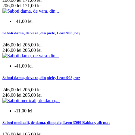
206,00 lei
171,00 lei
44
44
206,00 lei
171,00 lei
44/45
17
45
44
-41,00 lei
45/46
24
46
39
Saboti dama, de vara, din piele, Leon 908, bej
46/47
16
47
9
246,00 lei
205,00 lei
47/48
17
246,00 lei
205,00 lei
mai multe...
mai putine
-41,00 lei
Branduri
Saboti dama, de vara, din piele, Leon 908, roz
Bril
29
Dr.Feet
50
246,00 lei
205,00 lei
Goldenfit
20
246,00 lei
205,00 lei
Leon
312
Lotus
0
-11,00 lei
Neomed
0
Nursingcare
57
Saboti medicali, de dama, din piele, Leon 3500 Bakkar, alb mat
On Zen
33
Reposa
9
176,00 lei
165,00 lei