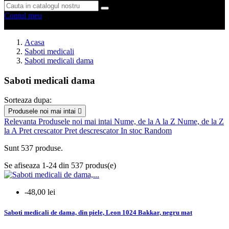
Contul meu
0 produse
0
Acasa
Saboti medicali
Saboti medicali dama
Saboti medicali dama
Sorteaza dupa:
Produsele noi mai intai

Sterge filtrele
Relevanta
Produsele noi mai intai
Nume, de la A la Z
Nume, de la Z
la A
Pret crescator
Pret descrescator
In stoc
Random
Tip produs
Sunt 537 produse.
accesorii
3
saboti
445
Se afiseaza 1-24 din 537 produs(e)
sandale
85
-48,00 lei
mai multe...
mai putine
Saboti medicali de dama, din piele, Leon 1024 Bakkar, negru mat
Model