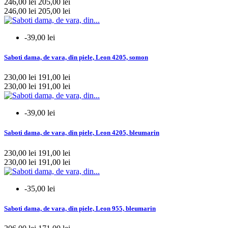
246,00 lei
205,00 lei
mai multe...
mai putine
246,00 lei
205,00 lei
Marime
-39,00 lei
34/35
17
35
48
Saboti dama, de vara, din piele, Leon 4205, somon
35/36
42
36
470
230,00 lei
191,00 lei
36/37
34
230,00 lei
191,00 lei
37
470
37/38
42
-39,00 lei
38
470
38/39
34
Saboti dama, de vara, din piele, Leon 4205, bleumarin
39
470
39/40
42
230,00 lei
191,00 lei
40
458
230,00 lei
191,00 lei
40/41
17
41
447
41/42
42
-35,00 lei
42
80
42/43
17
Saboti dama, de vara, din piele, Leon 955, bleumarin
43
44
43/44
42