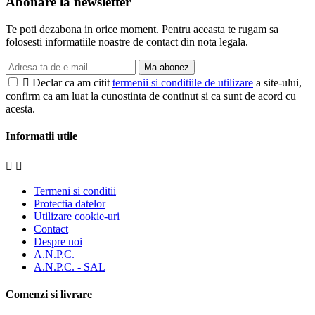
Abonare la newsletter
Te poti dezabona in orice moment. Pentru aceasta te rugam sa
folosesti informatiile noastre de contact din nota legala.
Ma abonez

Declar ca am citit
termenii si conditiile de utilizare
a site-ului,
confirm ca am luat la cunostinta de continut si ca sunt de acord cu
acesta.
Informatii utile


Termeni si conditii
Protectia datelor
Utilizare cookie-uri
Contact
Despre noi
A.N.P.C.
A.N.P.C. - SAL
Comenzi si livrare