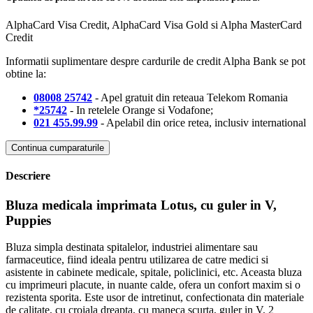
AlphaCard Visa Credit, AlphaCard Visa Gold si Alpha MasterCard
Credit
Informatii suplimentare despre cardurile de credit Alpha Bank se pot
obtine la:
08008 25742
- Apel gratuit din reteaua Telekom Romania
*25742
- In retelele Orange si Vodafone;
021 455.99.99
- Apelabil din orice retea, inclusiv international
Continua cumparaturile
Descriere
Bluza medicala imprimata Lotus, cu guler in V,
Puppies
Bluza simpla destinata spitalelor, industriei alimentare sau
farmaceutice, fiind ideala pentru utilizarea de catre medici si
asistente in cabinete medicale, spitale, policlinici, etc. Aceasta bluza
cu imprimeuri placute, in nuante calde, ofera un confort maxim si o
rezistenta sporita. Este usor de intretinut, confectionata din materiale
de calitate, cu croiala dreapta, cu maneca scurta, guler in V, 2