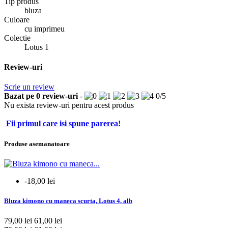
Tip produs
bluza
Culoare
cu imprimeu
Colectie
Lotus 1
Review-uri
Scrie un review
Bazat pe
0
review-uri
-
0
/
5
Nu exista review-uri pentru acest produs
Fii primul care isi spune parerea!
Produse asemanatoare
-18,00 lei
Bluza kimono cu maneca scurta, Lotus 4, alb
79,00 lei
61,00 lei