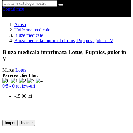
Contul meu
0 produse
0
Acasa
Uniforme medicale
Bluze medicale
Bluza medicala imprimata Lotus, Puppies, guler in V
Bluza medicala imprimata Lotus, Puppies, guler in
V
Marca
Lotus
Parerea clientilor:
0
/
5
-
0
review-uri
-15,00 lei
Inapoi
Inainte