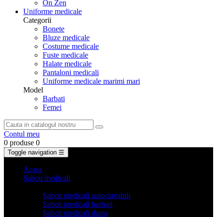
On Zen
Uniforme medicale
Categorii
Bonete
Bluze medicale
Costume medicale
Fuste medicale
Halate medicale
Pantaloni medicali
Uniforme medicale marimi mari
Model
Barbati
Femei
Contul meu
0 produse
0
Toggle navigation
☰
Acasa
Saboti medicali
Categorii
Saboti medicali autoclavabili
Saboti medicali barbati
Saboti medicali dama