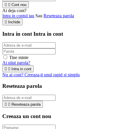


Cont nou
Ai deja cont?
Intra in contul tau
Sau
Reseteaza parola

Inchide
Intra in cont
Intra in cont
Tine minte
Ai uitat parola?


Intra in cont
Nu ai cont? Creeaza-ti unul rapid si simplu
Reseteaza parola


Reseteaza parola
Creeaza un cont nou