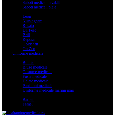
Saboti medicali lavabili
Saboti medicali piele
Branduri
Leon
Nursingcare
Rosato
Dr. Feet
Brill
Reposa
Goldenfit
On Zen
Uniforme medicale
Categorii
Bonete
Bluze medicale
Costume medicale
Fuste medicale
Halate medicale
Pantaloni medicali
Uniforme medicale marimi mari
Model
Barbati
Femei