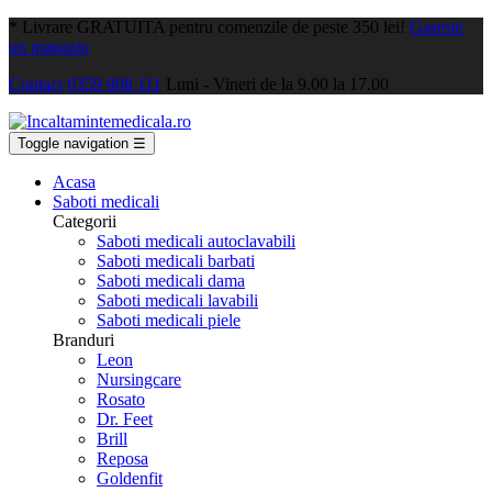
*
Livrare GRATUITA pentru comenzile de peste 350 lei!
Gaseste
un magazin
Contact
0359 808 111
Luni - Vineri de la 9.00 la 17.00
Toggle navigation
☰
Acasa
Saboti medicali
Categorii
Saboti medicali autoclavabili
Saboti medicali barbati
Saboti medicali dama
Saboti medicali lavabili
Saboti medicali piele
Branduri
Leon
Nursingcare
Rosato
Dr. Feet
Brill
Reposa
Goldenfit