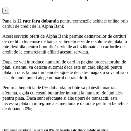
×
Pana la
12 rate fara dobanda
pentru comenzile achitate online prin
cardul de credit de la Alpha Bank
Acest serviciu oferit de Alpha Bank permite detinatorilor de carduri
de credit in lei emise de banca sa beneficieze de o solutie de plata in
rate flexibila pentru bunurile/serviciile achizitionate cu cardurile de
credit de la comerciantii afiliati acestui serviciu.
Dupa ce veti introduce numarul de card in pagina procesatorului de
plati, sistemul va detecta automat daca este un card eligibil pentru
plata in rate, la una din bancile agreate de catre magazin si va afisa o
lista de unde puteti alege numarul de rate dorit.
Pentru a beneficia de 0% dobanda, trebuie sa platesti lunar rata
aferenta, egala cu costul bunurilor impartit la numarul de luni ales
pentru plata. Daca sunt efectuate si alte tipuri de tranzactii, este
necesara plata in intregime a sumei lunare datorate pentru a beneficia
de dobanda 0%;
Optiunea de plata in rate cu 0% dobanda este disponibile pentru: