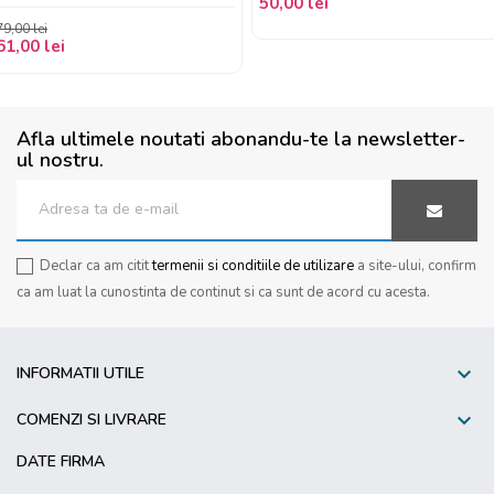
50,00 lei
79,00 lei
61,00 lei
Afla ultimele noutati abonandu-te la newsletter-
ul nostru.
Declar ca am citit
termenii si conditiile de utilizare
a site-ului, confirm
ca am luat la cunostinta de continut si ca sunt de acord cu acesta.

INFORMATII UTILE

COMENZI SI LIVRARE
DATE FIRMA