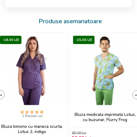
Produse asemanatoare
-18,00 LEI
-15,00 LEI
‹
Bluza medicala imprimata Lotus,
1 Review-uri
cu buzunar, Flurry Frog
Bluza kimono cu maneca scurta,
Lotus 2, indigo
65,00 lei