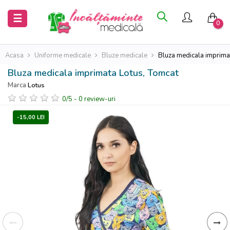
Inchide
Inchide
Toggle
☰
0
navigation
Acasa
Acasa
Acasa
Uniforme medicale
Bluze medicale
Bluza medicala imprima
Bluza medicala imprimata Lotus, Tomcat
Saboti
Saboti
Marca
Lotus
medicali
medicali
0
/
5
-
0
review-uri
Uniforme
Uniforme
-15,00 LEI
medicale
medicale