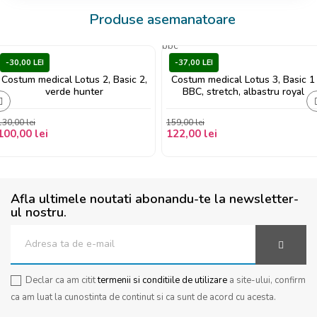
Produse asemanatoare
-30,00 LEI
-37,00 LEI
Costum medical Lotus 2, Basic 2,
Costum medical Lotus 3, Basic 1
verde hunter
BBC, stretch, albastru royal
‹
130,00 lei
159,00 lei
100,00 lei
122,00 lei
Afla ultimele noutati abonandu-te la newsletter-
ul nostru.
Declar ca am citit
termenii si conditiile de utilizare
a site-ului, confirm
ca am luat la cunostinta de continut si ca sunt de acord cu acesta.