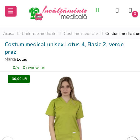
Inchide
Inchide
Toggle
☰
0
navigation
Acasa
Acasa
Acasa
Uniforme medicale
Costume medicale
Costum medical uni
Costum medical unisex Lotus 4, Basic 2, verde
Saboti
Saboti
praz
medicali
medicali
Marca
Lotus
0
/
5
-
0
review-uri
Uniforme
Uniforme
medicale
medicale
-30,00 LEI