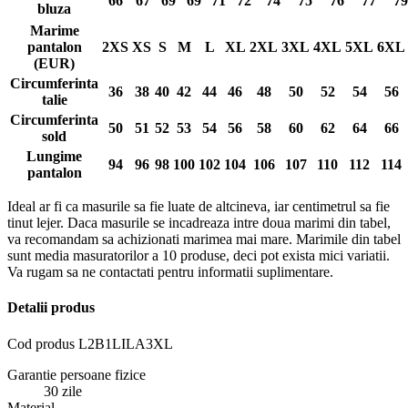
66
67
69
69
71
72
74
75
76
77
79
bluza
Marime
pantalon
2XS
XS
S
M
L
XL
2XL
3XL
4XL
5XL
6XL
(EUR)
Circumferinta
36
38
40
42
44
46
48
50
52
54
56
talie
Circumferinta
50
51
52
53
54
56
58
60
62
64
66
sold
Lungime
94
96
98
100
102
104
106
107
110
112
114
pantalon
Ideal ar fi ca masurile sa fie luate de altcineva, iar centimetrul sa fie
tinut lejer. Daca masurile se incadreaza intre doua marimi din tabel,
va recomandam sa achizionati marimea mai mare. Marimile din tabel
sunt media masuratorilor a 10 produse, deci pot exista mici variatii.
Va rugam sa ne contactati pentru informatii suplimentare.
Detalii produs
Cod produs
L2B1LILA3XL
Garantie persoane fizice
30 zile
Material