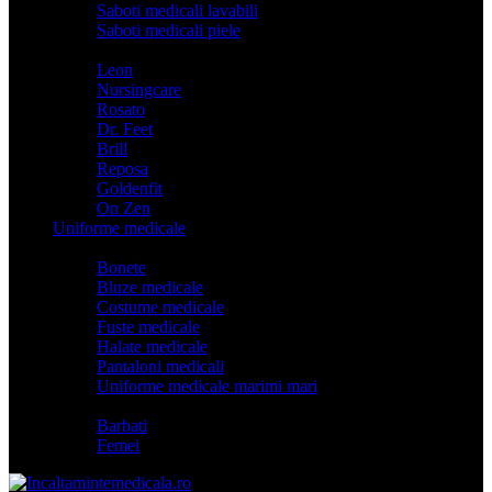
Saboti medicali lavabili
Saboti medicali piele
Branduri
Leon
Nursingcare
Rosato
Dr. Feet
Brill
Reposa
Goldenfit
On Zen
Uniforme medicale
Categorii
Bonete
Bluze medicale
Costume medicale
Fuste medicale
Halate medicale
Pantaloni medicali
Uniforme medicale marimi mari
Model
Barbati
Femei