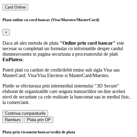
Card Online
Plata online cu card bancar (Visa/Maestro/MasterCard)
×
Daca ati ales metoda de plata
"Online prin card bancar"
este
necesar sa completati un formular cu informatiile despre cardul
dumneavoastra in pagina securizata a procesatorului de plati
EuPlatesc
.
Puteti plati cu carduri de credit/debit emise sub sigla Visa sau
MasterCard: Visa/Visa Electron si MasterCard/Maestro.
Platile se efectueaza prin intermediul sistemului "3D Secure"
elaborat de organizatiile care asigura tranzactiilor on-line acelasi
nivel de securitate ca cele realizate la bancomat sau in mediul fizic,
la comerciant.
Continua cumparaturile
Ramburs
Plata prin OP
Plata prin virament bancar/ordin de plata