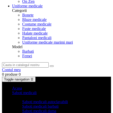
On Zen
Uniforme medicale
Categorii
Bonete
Bluze medicale
Costume medicale
Fuste medicale
Halate medicale
Pantaloni medicali
Uniforme medicale marimi mari
Model
Barbati
Femei
Contul meu
0 produse
0
Toggle navigation
☰
Acasa
Saboti medicali
Categorii
Saboti medicali autoclavabili
Saboti medicali barbati
Saboti medicali dama