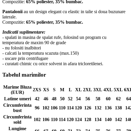
Compozitie:
65% poliester, 35% bumbac.
Pantalonii
au un design elegant cu elastic in talie si doua buzunare
laterale.
Compozitie:
65% poliester, 35% bumbac.
Indicatii suplimentare:
- spalati in masina de spalat rufe, folosind un program cu
temperatura de maxim 90 de grade
- nu folositi inalbitori
- calcati la temperatura scazuta (max.150)
- uscare prin centrifugare
- curatati chimic cu orice solvent in afara tricloretilenei.
Tabelul marimilor
Marime Bluza
2XS
XS
S
M
L
XL
2XL
3XL
4XL
5XL
6X
(EUR)
Latime umeri
42
46
48
50
52
54
56
58
60
62
64
Circumferinta
96
102
106
110
114
120
126
132
136
138
14
bust
Circumferinta
102
106
110
114
120
124
128
134
140
142
14
sold
Lungime