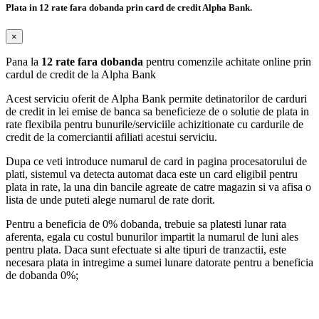
Plata in 12 rate fara dobanda prin card de credit Alpha Bank.
×
Pana la
12 rate fara dobanda
pentru comenzile achitate online prin
cardul de credit de la Alpha Bank
Acest serviciu oferit de Alpha Bank permite detinatorilor de carduri
de credit in lei emise de banca sa beneficieze de o solutie de plata in
rate flexibila pentru bunurile/serviciile achizitionate cu cardurile de
credit de la comerciantii afiliati acestui serviciu.
Dupa ce veti introduce numarul de card in pagina procesatorului de
plati, sistemul va detecta automat daca este un card eligibil pentru
plata in rate, la una din bancile agreate de catre magazin si va afisa o
lista de unde puteti alege numarul de rate dorit.
Pentru a beneficia de 0% dobanda, trebuie sa platesti lunar rata
aferenta, egala cu costul bunurilor impartit la numarul de luni ales
pentru plata. Daca sunt efectuate si alte tipuri de tranzactii, este
necesara plata in intregime a sumei lunare datorate pentru a beneficia
de dobanda 0%;