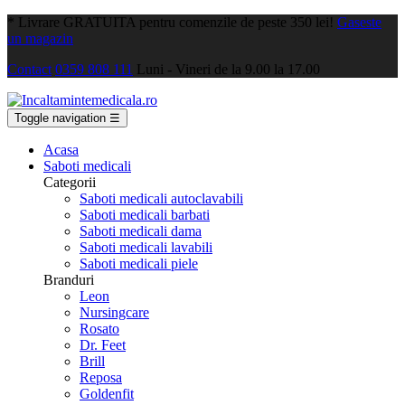
*
Livrare GRATUITA pentru comenzile de peste 350 lei!
Gaseste
un magazin
Contact
0359 808 111
Luni - Vineri de la 9.00 la 17.00
Toggle navigation
☰
Acasa
Saboti medicali
Categorii
Saboti medicali autoclavabili
Saboti medicali barbati
Saboti medicali dama
Saboti medicali lavabili
Saboti medicali piele
Branduri
Leon
Nursingcare
Rosato
Dr. Feet
Brill
Reposa
Goldenfit