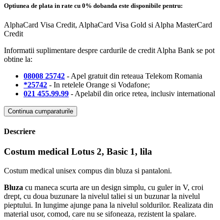
Optiunea de plata in rate cu 0% dobanda este disponibile pentru:
AlphaCard Visa Credit, AlphaCard Visa Gold si Alpha MasterCard
Credit
Informatii suplimentare despre cardurile de credit Alpha Bank se pot
obtine la:
08008 25742
- Apel gratuit din reteaua Telekom Romania
*25742
- In retelele Orange si Vodafone;
021 455.99.99
- Apelabil din orice retea, inclusiv international
Continua cumparaturile
Descriere
Costum medical Lotus 2, Basic 1, lila
Costum medical unisex compus din bluza si pantaloni.
Bluza
cu maneca scurta are un design simplu, cu guler in V, croi
drept, cu doua buzunare la nivelul taliei si un buzunar la nivelul
pieptului. In lungime ajunge pana la nivelul soldurilor. Realizata din
material usor, comod, care nu se sifoneaza, rezistent la spalare.