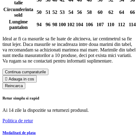
talie
Circumferinta
50
51
52
53
54
56
58
60
62
64
66
sold
Lungime
94
96
98
100
102
104
106
107
110
112
114
pantalon
Ideal ar fi ca masurile sa fie luate de altcineva, iar centimetrul sa fie
tinut lejer. Daca masurile se incadreaza intre doua marimi din tabel,
va recomandam sa achizionati marimea mai mare. Marimile din tabel
sunt media masuratorilor a 10 produse, deci pot exista mici variatii.
Va rugam sa ne contactati pentru informatii suplimentare.
Continua cumparaturile

Adauga in cos
Retur simplu si rapid
Ai 14 zile la dispozitie sa returnezi produsul.
Politica de retur
Modalitati de plata