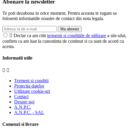
Abonare la newsletter
Te poti dezabona in orice moment. Pentru aceasta te rugam sa
folosesti informatiile noastre de contact din nota legala.
Ma abonez

Declar ca am citit
termenii si conditiile de utilizare
a site-ului,
confirm ca am luat la cunostinta de continut si ca sunt de acord cu
acesta.
Informatii utile


Termeni si conditii
Protectia datelor
Utilizare cookie-uri
Contact
Despre noi
A.N.P.C.
A.N.P.C. - SAL
Comenzi si livrare