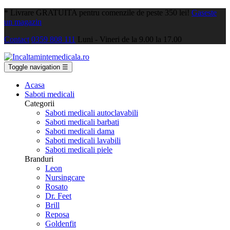
*
Livrare GRATUITA pentru comenzile de peste 350 lei!
Gaseste
un magazin
Contact
0359 808 111
Luni - Vineri de la 9.00 la 17.00
Toggle navigation
☰
Acasa
Saboti medicali
Categorii
Saboti medicali autoclavabili
Saboti medicali barbati
Saboti medicali dama
Saboti medicali lavabili
Saboti medicali piele
Branduri
Leon
Nursingcare
Rosato
Dr. Feet
Brill
Reposa
Goldenfit