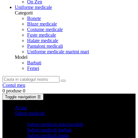
On Zen
Uniforme medicale
Categorii
Bonete
Bluze medicale
Costume medicale
Fuste medicale
Halate medicale
Pantaloni medicali
Uniforme medicale marimi mari
Model
Barbati
Femei
Contul meu
0 produse
0
Toggle navigation
☰
Acasa
Saboti medicali
Categorii
Saboti medicali autoclavabili
Saboti medicali barbati
Saboti medicali dama