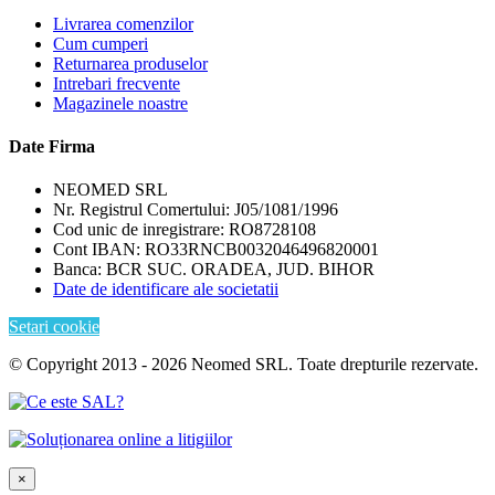
Livrarea comenzilor
Cum cumperi
Returnarea produselor
Intrebari frecvente
Magazinele noastre
Date Firma
NEOMED SRL
Nr. Registrul Comertului: J05/1081/1996
Cod unic de inregistrare: RO8728108
Cont IBAN: RO33RNCB0032046496820001
Banca: BCR SUC. ORADEA, JUD. BIHOR
Date de identificare ale societatii
Setari cookie
© Copyright 2013 - 2026 Neomed SRL. Toate drepturile rezervate.
×