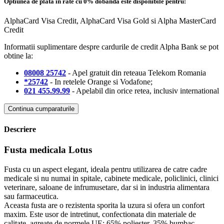
Optiunea de plata in rate cu 0% dobanda este disponibile pentru:
AlphaCard Visa Credit, AlphaCard Visa Gold si Alpha MasterCard
Credit
Informatii suplimentare despre cardurile de credit Alpha Bank se pot
obtine la:
08008 25742
- Apel gratuit din reteaua Telekom Romania
*25742
- In retelele Orange si Vodafone;
021 455.99.99
- Apelabil din orice retea, inclusiv international
Continua cumparaturile
Descriere
Fusta medicala Lotus
Fusta cu un aspect elegant, ideala pentru utilizarea de catre cadre
medicale si nu numai in spitale, cabinete medicale, policlinici, clinici
veterinare, saloane de infrumusetare, dar si in industria alimentara
sau farmaceutica.
Aceasta fusta are o rezistenta sporita la uzura si ofera un confort
maxim. Este usor de intretinut, confectionata din materiale de
calitate, agreate de normele UE: 65% poliester, 35% bumbac.