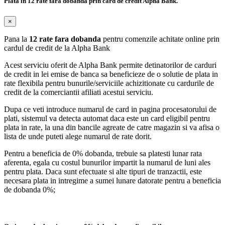
Plata in 12 rate fara dobanda prin card de credit Alpha Bank.
×
Pana la
12 rate fara dobanda
pentru comenzile achitate online prin
cardul de credit de la Alpha Bank
Acest serviciu oferit de Alpha Bank permite detinatorilor de carduri
de credit in lei emise de banca sa beneficieze de o solutie de plata in
rate flexibila pentru bunurile/serviciile achizitionate cu cardurile de
credit de la comerciantii afiliati acestui serviciu.
Dupa ce veti introduce numarul de card in pagina procesatorului de
plati, sistemul va detecta automat daca este un card eligibil pentru
plata in rate, la una din bancile agreate de catre magazin si va afisa o
lista de unde puteti alege numarul de rate dorit.
Pentru a beneficia de 0% dobanda, trebuie sa platesti lunar rata
aferenta, egala cu costul bunurilor impartit la numarul de luni ales
pentru plata. Daca sunt efectuate si alte tipuri de tranzactii, este
necesara plata in intregime a sumei lunare datorate pentru a beneficia
de dobanda 0%;