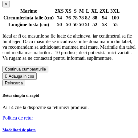
×
Marime
2XS
XS
S
M
L
XL
2XL
3XL
Circumferinta talie (cm)
74
76
78
78
82
88
94
100
Lungime fusta (cm)
50
50
50
50
51
52
53
55
Ideal ar fi ca masurile sa fie luate de altcineva, iar centimetrul sa fie
tinut lejer. Daca masurile se incadreaza intre doua marimi din tabel,
va recomandam sa achizionati marimea mai mare. Marimile din tabel
sunt media masuratorilor a 10 produse, deci pot exista mici variatii.
Va rugam sa ne contactati pentru informatii suplimentare.
Continua cumparaturile

Adauga in cos
Retur simplu si rapid
Ai 14 zile la dispozitie sa returnezi produsul.
Politica de retur
Modalitati de plata