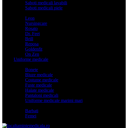
Saboti medicali lavabili
Saboti medicali piele
Branduri
Leon
Nursingcare
Rosato
Dr. Feet
Brill
Reposa
Goldenfit
On Zen
Uniforme medicale
Categorii
Bonete
Bluze medicale
Costume medicale
Fuste medicale
Halate medicale
Pantaloni medicali
Uniforme medicale marimi mari
Model
Barbati
Femei