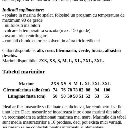
Indicatii suplimentare:
- spalare in masina de spalat, folosind un program cu temperatura de
maximum 90 de grade
- nu folositi inalbitori
- calcare la temperatura scazuta (max. 150 grade)
- uscare prin centrifugare
- curatati chimic cu orice solvent in afara tricloretilenei.
Culori disponibile:
alb, rosu, bleumarin, verde, fucsia, albastru
deschis.
Marimi disponibile:
2XS, XS, S, M, L, XL, 2XL, 3XL.
Tabelul marimilor
Marime
2XS
XS
S
M
L
XL
2XL
3XL
Circumferinta talie (cm)
74
76
78
78
82
88
94
100
Lungime fusta (cm)
50
50
50
50
51
52
53
55
Ideal ar fi ca masurile sa fie luate de altcineva, iar centimetrul sa fie
tinut lejer. Daca masurile se incadreaza intre doua marimi din tabel,
va recomandam sa achizionati marimea mai mare. Marimile din tabel
sunt media masuratorilor a 10 produse, deci pot exista mici variatii.
Va rugam sa ne contactati pentru informatii suplimentare.