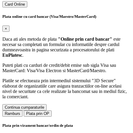
Card Online
Plata online cu card bancar (Visa/Maestro/MasterCard)
×
Daca ati ales metoda de plata
"Online prin card bancar"
este
necesar sa completati un formular cu informatiile despre cardul
dumneavoastra in pagina securizata a procesatorului de plati
EuPlatesc
.
Puteti plati cu carduri de credit/debit emise sub sigla Visa sau
MasterCard: Visa/Visa Electron si MasterCard/Maestro.
Platile se efectueaza prin intermediul sistemului "3D Secure"
elaborat de organizatiile care asigura tranzactiilor on-line acelasi
nivel de securitate ca cele realizate la bancomat sau in mediul fizic,
la comerciant.
Continua cumparaturile
Ramburs
Plata prin OP
Plata prin virament bancar/ordin de plata