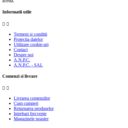
acesta.
Informatii utile


Termeni si conditii
Protectia datelor
Utilizare cookie-uri
Contact
Despre noi
A.N.P.C.
A.N.P.C. - SAL
Comenzi si livrare


Livrarea comenzilor
Cum cumperi
Returnarea produselor
Intrebari frecvente
Magazinele noastre