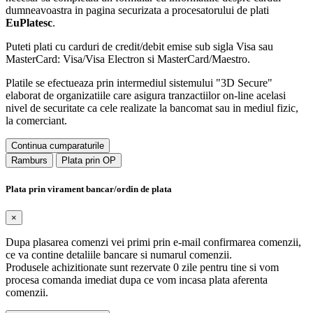
dumneavoastra in pagina securizata a procesatorului de plati
EuPlatesc
.
Puteti plati cu carduri de credit/debit emise sub sigla Visa sau
MasterCard: Visa/Visa Electron si MasterCard/Maestro.
Platile se efectueaza prin intermediul sistemului "3D Secure"
elaborat de organizatiile care asigura tranzactiilor on-line acelasi
nivel de securitate ca cele realizate la bancomat sau in mediul fizic,
la comerciant.
Continua cumparaturile
Ramburs
Plata prin OP
Plata prin virament bancar/ordin de plata
×
Dupa plasarea comenzi vei primi prin e-mail confirmarea comenzii,
ce va contine detaliile bancare si numarul comenzii.
Produsele achizitionate sunt rezervate 0 zile pentru tine si vom
procesa comanda imediat dupa ce vom incasa plata aferenta
comenzii.