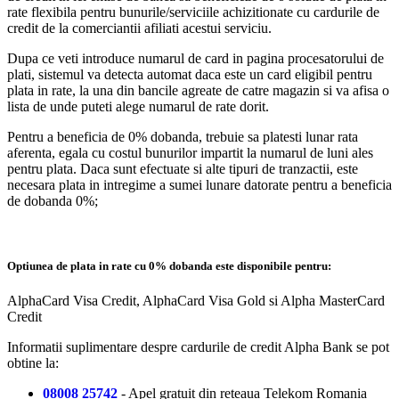
rate flexibila pentru bunurile/serviciile achizitionate cu cardurile de
credit de la comerciantii afiliati acestui serviciu.
Dupa ce veti introduce numarul de card in pagina procesatorului de
plati, sistemul va detecta automat daca este un card eligibil pentru
plata in rate, la una din bancile agreate de catre magazin si va afisa o
lista de unde puteti alege numarul de rate dorit.
Pentru a beneficia de 0% dobanda, trebuie sa platesti lunar rata
aferenta, egala cu costul bunurilor impartit la numarul de luni ales
pentru plata. Daca sunt efectuate si alte tipuri de tranzactii, este
necesara plata in intregime a sumei lunare datorate pentru a beneficia
de dobanda 0%;
Optiunea de plata in rate cu 0% dobanda este disponibile pentru:
AlphaCard Visa Credit, AlphaCard Visa Gold si Alpha MasterCard
Credit
Informatii suplimentare despre cardurile de credit Alpha Bank se pot
obtine la:
08008 25742
- Apel gratuit din reteaua Telekom Romania