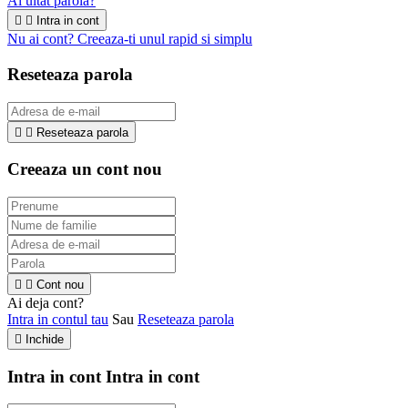
Ai uitat parola?


Intra in cont
Nu ai cont? Creeaza-ti unul rapid si simplu
Reseteaza parola


Reseteaza parola
Creeaza un cont nou


Cont nou
Ai deja cont?
Intra in contul tau
Sau
Reseteaza parola

Inchide
Intra in cont
Intra in cont