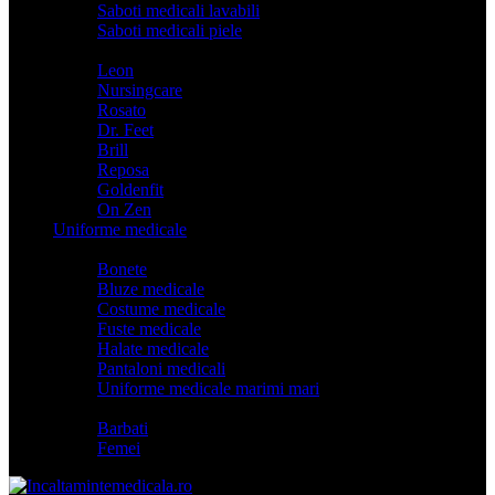
Saboti medicali lavabili
Saboti medicali piele
Branduri
Leon
Nursingcare
Rosato
Dr. Feet
Brill
Reposa
Goldenfit
On Zen
Uniforme medicale
Categorii
Bonete
Bluze medicale
Costume medicale
Fuste medicale
Halate medicale
Pantaloni medicali
Uniforme medicale marimi mari
Model
Barbati
Femei