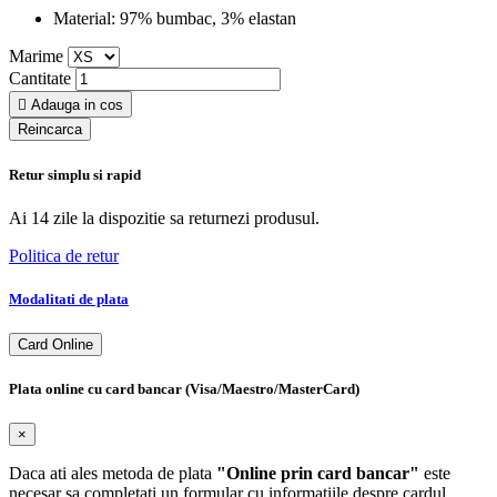
Material:
97% bumbac, 3% elastan
Marime
Cantitate

Adauga in cos
Retur simplu si rapid
Ai 14 zile la dispozitie sa returnezi produsul.
Politica de retur
Modalitati de plata
Card Online
Plata online cu card bancar (Visa/Maestro/MasterCard)
×
Daca ati ales metoda de plata
"Online prin card bancar"
este
necesar sa completati un formular cu informatiile despre cardul