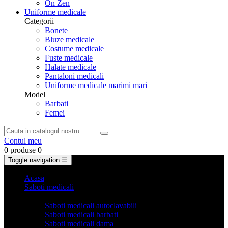
On Zen
Uniforme medicale
Categorii
Bonete
Bluze medicale
Costume medicale
Fuste medicale
Halate medicale
Pantaloni medicali
Uniforme medicale marimi mari
Model
Barbati
Femei
Contul meu
0 produse
0
Toggle navigation
☰
Acasa
Saboti medicali
Categorii
Saboti medicali autoclavabili
Saboti medicali barbati
Saboti medicali dama