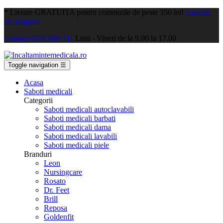
*
Livrare GRATUITA pentru comenzile de peste 350 lei!
Gaseste
un magazin
Contact
0359 808 111
Luni - Vineri de la 9.00 la 17.00
Toggle navigation
☰
Acasa
Saboti medicali
Categorii
Saboti medicali autoclavabili
Saboti medicali barbati
Saboti medicali dama
Saboti medicali lavabili
Saboti medicali piele
Branduri
Leon
Nursingcare
Rosato
Dr. Feet
Brill
Reposa
Goldenfit