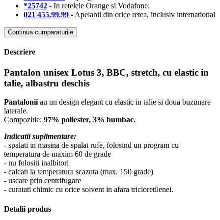
*25742
- In retelele Orange si Vodafone;
021 455.99.99
- Apelabil din orice retea, inclusiv international
Continua cumparaturile
Descriere
Pantalon unisex Lotus 3, BBC, stretch, cu elastic in
talie, albastru deschis
Pantalonii
au un design elegant cu elastic in talie si doua buzunare
laterale.
Compozitie:
97% poliester, 3% bumbac.
Indicatii suplimentare:
- spalati in masina de spalat rufe, folosind un program cu
temperatura de maxim 60 de grade
- nu folositi inalbitori
- calcati la temperatura scazuta (max. 150 grade)
- uscare prin centrifugare
- curatati chimic cu orice solvent in afara tricloretilenei.
Detalii produs