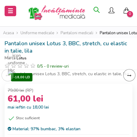
Inchide
Inchide
Toggle
☰
0
navigation
Acasa
Acasa
Acasa
Uniforme medicale
Pantaloni medicali
Pantalon unisex Lotus 
Pantalon unisex Lotus 3, BBC, stretch, cu elastic
Saboti
Saboti
in talie, lila
medicali
medicali
Marca
Lotus
0
/
5
-
0
review-uri
Uniforme
Uniforme
medicale
medicale
-18,00 LEI
79,00 lei
(RP)
61,00 lei
mai ieftin cu 18,00 lei

Stoc suficient
Material:
97% bumbac, 3% elastan