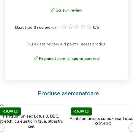
Scrie un review
Bazat pe
0
review-uri
-
0
/
5
Nu exista review-uri pentru acest produs
Fii primul care isi spune parerea!
Produse asemanatoare
-18,00 LEI
-15,00 LEI
Pantalon unisex Lotus 3, BBC,
Pantalon unisex cu buzunar Lotus
stretch, cu elastic in talie, albastru
LKCARGO
ciel