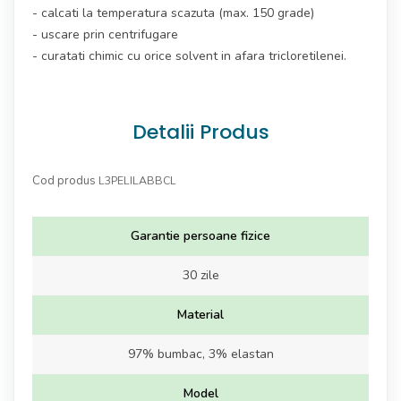
- calcati la temperatura scazuta (max. 150 grade)
- uscare prin centrifugare
- curatati chimic cu orice solvent in afara tricloretilenei.
Detalii Produs
Cod produs
L3PELILABBCL
Garantie persoane fizice
30 zile
Material
97% bumbac, 3% elastan
Model