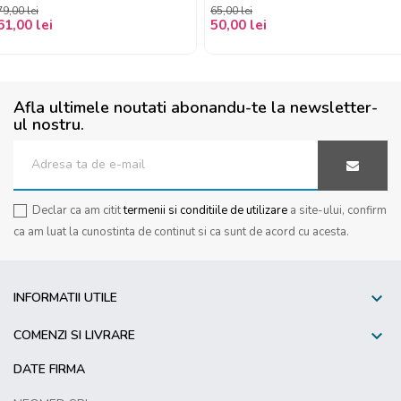
‹
79,00 lei
65,00 lei
61,00 lei
50,00 lei
Afla ultimele noutati abonandu-te la newsletter-
ul nostru.
Declar ca am citit
termenii si conditiile de utilizare
a site-ului, confirm
ca am luat la cunostinta de continut si ca sunt de acord cu acesta.

INFORMATII UTILE

COMENZI SI LIVRARE
DATE FIRMA