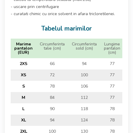
- uscare prin centrifugare
- curatati chimic cu orice solvent in afara tricloretilenei.
Tabelul marimilor
Marime
Circumferinta
Circumferinta
Lungime
pantalon
talie (cm)
sold (cm)
pantalon
(EUR)
(cm)
2XS
66
94
77
XS
72
100
77
S
78
106
77
M
84
112
77
L
90
118
78
XL
94
124
78
2XL
100
130
78