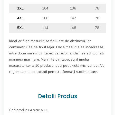
3XL
104
136
78
4XL
108
142
78
5XL
114
148
78
Ideal ar fi ca masurile sa fie luate de altcineva, iar
centimetrul sa fie tinut lejer. Daca masurile se incadreaza
intre doua marimi din tabel, va recomandam sa achizionati
marimea mai mare. Marimile din tabel sunt media
masuratorilor a 10 produse, deci pot exista mici variatii. Va
rugam sa ne contactati pentru informatii suplimentare.
Detalii Produs
Cod produs
L4PANPRZ3XL