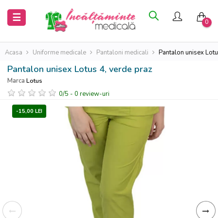
Inchide
Inchide
Toggle
☰
0
navigation
Acasa
Acasa
Acasa
Uniforme medicale
Pantaloni medicali
Pantalon unisex Lotu
Pantalon unisex Lotus 4, verde praz
Saboti
Saboti
Marca
Lotus
medicali
medicali
0
/
5
-
0
review-uri
Uniforme
Uniforme
-15,00 LEI
medicale
medicale