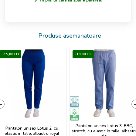
Fii primul care isi spune parerea!
Produse asemanatoare
-15,00 LEI
-18,00 LEI
‹
Pantalon unisex Lotus 3, BBC,
Pantalon unisex Lotus 2, cu
stretch, cu elastic in talie, albastr
elastic in talie, albastru royal