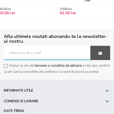
ciel
65,00 lei
79,00 lei
50,00 lei
61,00 lei
Afla ultimele noutati abonandu-te la newsletter-
ul nostru.
Declar ca am citit
termenii si conditiile de utilizare
a site-ului, confirm
ca am luat la cunostinta de continut si ca sunt de acord cu acesta.

INFORMATII UTILE

COMENZI SI LIVRARE
DATE FIRMA