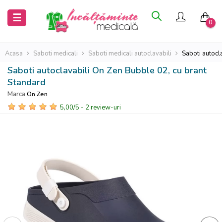
Inchide
Inchide
Toggle
☰
0
navigation
Acasa
Acasa
Acasa
Saboti medicali
Saboti medicali autoclavabili
Saboti autocl
Saboti autoclavabili On Zen Bubble 02, cu brant
Saboti
Saboti
Standard
medicali
medicali
Marca
On Zen
5,00
/
5
-
2
review-uri
Uniforme
Uniforme
medicale
medicale