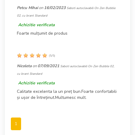
Petcu Mihai
on
16/02/2023
Saboti autoclavabili On Zen Bubble
02, cu brant Standard
Achizitie verificata
Foarte mulțumit de produs
(
5
/
5
)
Nicoleta
on
07/09/2021
Saboti autoclavabili On Zen Bubble 02,
cu brant Standard
Achizitie verificata
Calitate excelenta la un preț bun.Foarte confortabili
și ușor de întreținut.Multumesc mult.
1