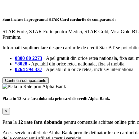
Sunt incluse in programul STAR Card cardurile de cumparaturi:
STAR Forte, STAR Forte pentru Medici, STAR Gold, Visa Gold BT-Ro
Premium.
Informatii suplimentare despre cardurile de credit Star BT se pot obtin
0800 80 2273
- Apel gratuit din orice retea nationala, fixa sau 
*8028
- Apelabil din orice retea nationala, fixa si mobila
0264 594 337
- Apelabil din orice retea, inclusiv international
Continua cumparaturile
Plata in 12 rate fara dobanda prin card de credit Alpha Bank.
×
Pana la
12 rate fara dobanda
pentru comenzile achitate online prin 
Acest serviciu oferit de Alpha Bank permite detinatorilor de carduri de c
de la comerciantii afiliati acestui serviciu.