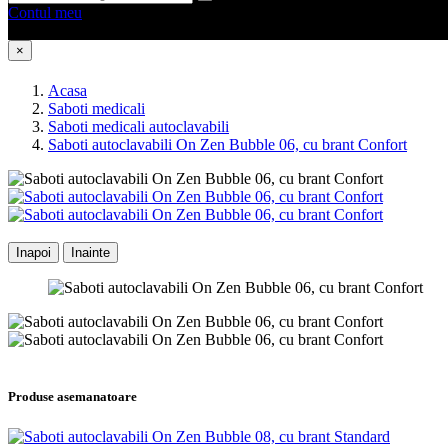
Contul meu
0 produse
0
×
Acasa
Saboti medicali
Saboti medicali autoclavabili
Saboti autoclavabili On Zen Bubble 06, cu brant Confort
Inapoi
Inainte
Produse asemanatoare