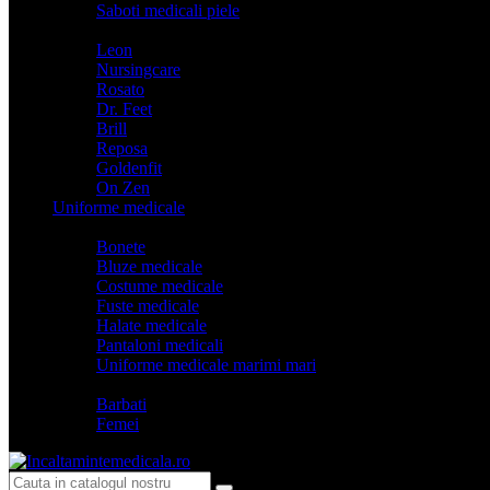
Saboti medicali piele
Branduri
Leon
Nursingcare
Rosato
Dr. Feet
Brill
Reposa
Goldenfit
On Zen
Uniforme medicale
Categorii
Bonete
Bluze medicale
Costume medicale
Fuste medicale
Halate medicale
Pantaloni medicali
Uniforme medicale marimi mari
Model
Barbati
Femei