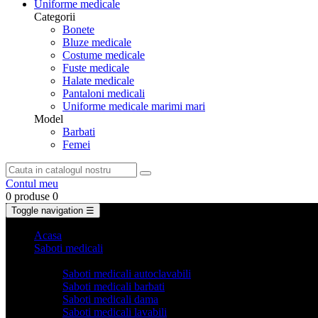
Uniforme medicale
Categorii
Bonete
Bluze medicale
Costume medicale
Fuste medicale
Halate medicale
Pantaloni medicali
Uniforme medicale marimi mari
Model
Barbati
Femei
Contul meu
0 produse
0
Toggle navigation
☰
Acasa
Saboti medicali
Categorii
Saboti medicali autoclavabili
Saboti medicali barbati
Saboti medicali dama
Saboti medicali lavabili