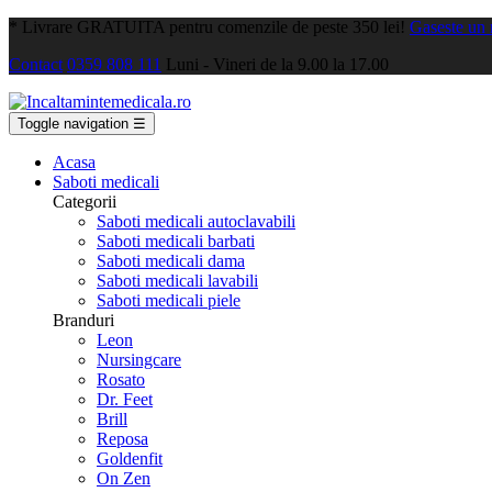
*
Livrare GRATUITA pentru comenzile de peste 350 lei!
Gaseste un
Contact
0359 808 111
Luni - Vineri de la 9.00 la 17.00
Toggle navigation
☰
Acasa
Saboti medicali
Categorii
Saboti medicali autoclavabili
Saboti medicali barbati
Saboti medicali dama
Saboti medicali lavabili
Saboti medicali piele
Branduri
Leon
Nursingcare
Rosato
Dr. Feet
Brill
Reposa
Goldenfit
On Zen