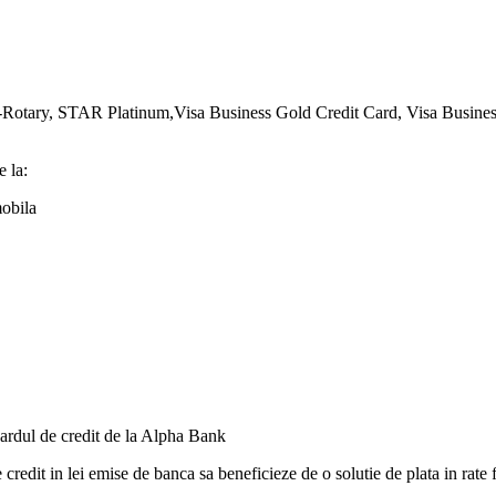
tary, STAR Platinum,Visa Business Gold Credit Card, Visa Business 
e la:
mobila
cardul de credit de la Alpha Bank
redit in lei emise de banca sa beneficieze de o solutie de plata in rate fl