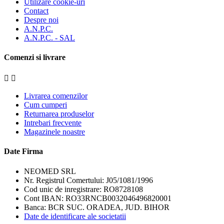
Utilizare cookie-uri
Contact
Despre noi
A.N.P.C.
A.N.P.C. - SAL
Comenzi si livrare


Livrarea comenzilor
Cum cumperi
Returnarea produselor
Intrebari frecvente
Magazinele noastre
Date Firma
NEOMED SRL
Nr. Registrul Comertului: J05/1081/1996
Cod unic de inregistrare: RO8728108
Cont IBAN: RO33RNCB0032046496820001
Banca: BCR SUC. ORADEA, JUD. BIHOR
Date de identificare ale societatii