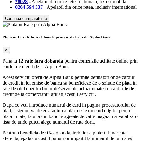
*8028
- Apelabil din orice retea nationala, fixa si mobila
0264 594 337
- Apelabil din orice retea, inclusiv international
Continua cumparaturile
Plata in 12 rate fara dobanda prin card de credit Alpha Bank.
×
Pana la
12 rate fara dobanda
pentru comenzile achitate online prin
cardul de credit de la Alpha Bank
Acest serviciu oferit de Alpha Bank permite detinatorilor de carduri
de credit in lei emise de banca sa beneficieze de o solutie de plata in
rate flexibila pentru bunurile/serviciile achizitionate cu cardurile de
credit de la comerciantii afiliati acestui serviciu.
Dupa ce veti introduce numarul de card in pagina procesatorului de
plati, sistemul va detecta automat daca este un card eligibil pentru
plata in rate, la una din bancile agreate de catre magazin si va afisa o
lista de unde puteti alege numarul de rate dorit.
Pentru a beneficia de 0% dobanda, trebuie sa platesti lunar rata
aferenta, egala cu costul bunurilor impartit la numarul de luni ales