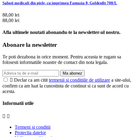
Saboti medicali din piele, cu imprimeu Fantasia 8, Goldenfit 708/L
88,00 lei
88,00 lei
Afla ultimele noutati abonandu-te la newsletter-ul nostru.
Abonare la newsletter
Te poti dezabona in orice moment. Pentru aceasta te rugam sa
folosesti informatiile noastre de contact din nota legala.
Ma abonez

Declar ca am citit
termenii si conditiile de utilizare
a site-ului,
confirm ca am luat la cunostinta de continut si ca sunt de acord cu
acesta.
Informatii utile


Termeni si conditii
Protectia datelor