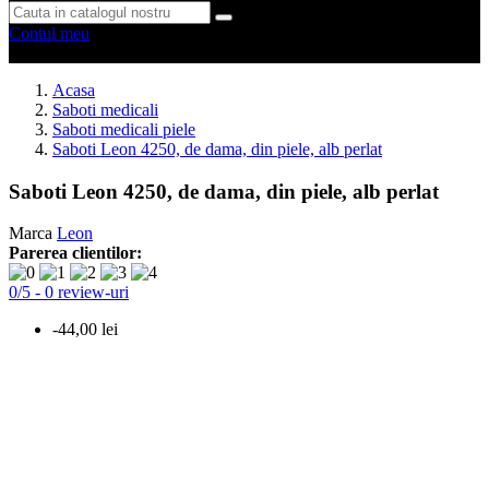
Contul meu
0 produse
0
Acasa
Saboti medicali
Saboti medicali piele
Saboti Leon 4250, de dama, din piele, alb perlat
Saboti Leon 4250, de dama, din piele, alb perlat
Marca
Leon
Parerea clientilor:
0
/
5
-
0
review-uri
-44,00 lei