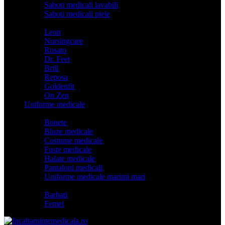
Saboti medicali lavabili
Saboti medicali piele
Branduri
Leon
Nursingcare
Rosato
Dr. Feet
Brill
Reposa
Goldenfit
On Zen
Uniforme medicale
Categorii
Bonete
Bluze medicale
Costume medicale
Fuste medicale
Halate medicale
Pantaloni medicali
Uniforme medicale marimi mari
Model
Barbati
Femei