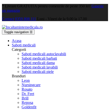
*
Livrare GRATUITA pentru comenzile de peste 350 lei!
Gaseste
un magazin
Contact
0359 808 111
Luni - Vineri de la 9.00 la 17.00
Toggle navigation
☰
Acasa
Saboti medicali
Categorii
Saboti medicali autoclavabili
Saboti medicali barbati
Saboti medicali dama
Saboti medicali lavabili
Saboti medicali piele
Branduri
Leon
Nursingcare
Rosato
Dr. Feet
Brill
Reposa
Goldenfit