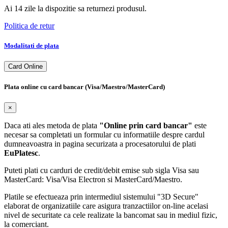
Ai 14 zile la dispozitie sa returnezi produsul.
Politica de retur
Modalitati de plata
Card Online
Plata online cu card bancar (Visa/Maestro/MasterCard)
×
Daca ati ales metoda de plata
"Online prin card bancar"
este
necesar sa completati un formular cu informatiile despre cardul
dumneavoastra in pagina securizata a procesatorului de plati
EuPlatesc
.
Puteti plati cu carduri de credit/debit emise sub sigla Visa sau
MasterCard: Visa/Visa Electron si MasterCard/Maestro.
Platile se efectueaza prin intermediul sistemului "3D Secure"
elaborat de organizatiile care asigura tranzactiilor on-line acelasi
nivel de securitate ca cele realizate la bancomat sau in mediul fizic,
la comerciant.