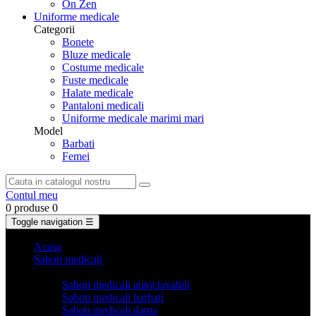
On Zen
Uniforme medicale
Categorii
Bonete
Bluze medicale
Costume medicale
Fuste medicale
Halate medicale
Pantaloni medicali
Uniforme medicale marimi mari
Model
Barbati
Femei
Contul meu
0 produse
0
Toggle navigation
☰
Acasa
Saboti medicali
Categorii
Saboti medicali autoclavabili
Saboti medicali barbati
Saboti medicali dama