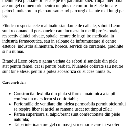
mentinerea picioarelor uscate pe tot parcursul zilei. Talpa interioara
are un gel cu memorie pentru un plus de confort in zilele in care
petreci multe ore in picioare sau cand parcurgi distante mai lungi pe
jos.
Fiindca respecta cele mai inalte standarde de calitate, sabotii Leon
sunt recomandati persoanelor care lucreaza in medii profesionale,
respectiv clinici private, spitale, centre de ingrijire medicala, in
industria farmaceutica, sau in saloane de infrumusetare si centre
estetice, industria alimentara, horeca, servicii de curatenie, gradinite
si nu numai.
Brandul Leon ofera o gama variata de saboti si sandale din piele,
atat pentru femei, cat si pentru barbati. Nuantele colorate sau neutre
sunt bine alese, pentru a putea accesoriza cu succes tinuta ta.
Caracteristici:
Constructia flexibila din pluta si forma anatomica a talpii
confera un mers ferm si confortabil;
Perforatiile de ventilare din pielea permeabila permit piciorului
sa respire liber si astfel sa ramana uscat tot timpul zilei;
Partea superioara si talpic/brant sunt confectionate din piele
naturala;
Talpa interioara are gel cu masaj si memorie care iti va oferi