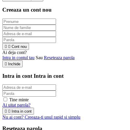
Creeaza un cont nou


Cont nou
Ai deja cont?
Intra in contul tau
Sau
Reseteaza parola

Inchide
Intra in cont
Intra in cont
Tine minte
Ai uitat parola?


Intra in cont
Nu ai cont? Creeaza-ti unul rapid si simplu
Reseteaza parola