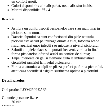
un confort sporit;
Culori disponibile:
alb, alb perlat, rosu, albastru inchis;
Marimi disponibile: 35 - 41.
Beneficii:
Asigura un confort sporit persoanelor care stau mult timp in
picioare si nu numai;
Datorita faptului ca sunt confectionati din piele naturala,
piciorul este aerisit pe intreaga durata a zilei, totodata scade
riscul aparitiei unor infectii sau micoze la nivelul piciorului;
Sabotii din piele, daca sunt purtati frecvent, vor lua in final
forma picioarelor, oferind astfel un confort de durata;
Talpa interioara cu gel si memorie ajuta la imbunatatirea
circulatiei sangelui la nivelul picioarelor;
Forma anatomica a talpii se pliaza perfect pe forma piciorului,
atenueaza socurile si asigura sustinerea optima a piciorului.
Detalii produs
Cod produs
LEO4250PEA35
Garantie persoane fizice
30 zile