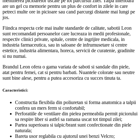
mentinerea picioarelor uscate pe tot parcursul zilei. Talpa interioara
are un gel cu memorie pentru un plus de confort in zilele in care
petreci multe ore in picioare sau cand parcurgi distante mai lungi pe
jos.
Fiindca respecta cele mai inalte standarde de calitate, sabotii Leon
sunt recomandati persoanelor care lucreaza in medii profesionale,
respectiv clinici private, spitale, centre de ingrijire medicala, in
industria farmaceutica, sau in saloane de infrumusetare si centre
estetice, industria alimentara, horeca, servicii de curatenie, gradinite
si nu numai.
Brandul Leon ofera o gama variata de saboti si sandale din piele,
atat pentru femei, cat si pentru barbati. Nuantele colorate sau neutre
sunt bine alese, pentru a putea accesoriza cu succes tinuta ta.
Caracteristici:
Constructia flexibila din poliuretan si forma anatomica a talpii
confera un mers ferm si confortabil;
Perforatiile de ventilare din pielea permeabila permit piciorului
sa respire liber si astfel sa ramana uscat tot timpul zilei;
Partea superioara si talpic/brant sunt confectionate din piele
naturala;
Bareta usor reglabila cu ajutorul unei benzi Velcro;