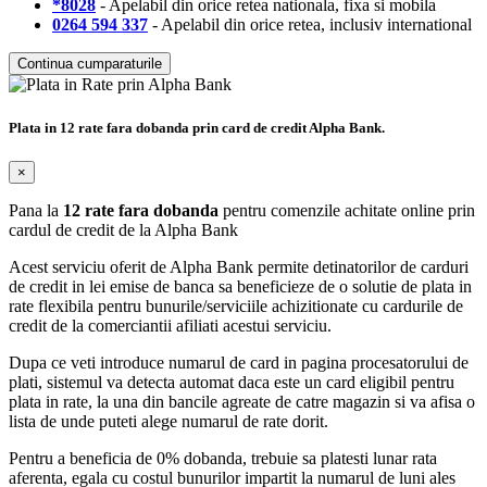
*8028
- Apelabil din orice retea nationala, fixa si mobila
0264 594 337
- Apelabil din orice retea, inclusiv international
Continua cumparaturile
Plata in 12 rate fara dobanda prin card de credit Alpha Bank.
×
Pana la
12 rate fara dobanda
pentru comenzile achitate online prin
cardul de credit de la Alpha Bank
Acest serviciu oferit de Alpha Bank permite detinatorilor de carduri
de credit in lei emise de banca sa beneficieze de o solutie de plata in
rate flexibila pentru bunurile/serviciile achizitionate cu cardurile de
credit de la comerciantii afiliati acestui serviciu.
Dupa ce veti introduce numarul de card in pagina procesatorului de
plati, sistemul va detecta automat daca este un card eligibil pentru
plata in rate, la una din bancile agreate de catre magazin si va afisa o
lista de unde puteti alege numarul de rate dorit.
Pentru a beneficia de 0% dobanda, trebuie sa platesti lunar rata
aferenta, egala cu costul bunurilor impartit la numarul de luni ales