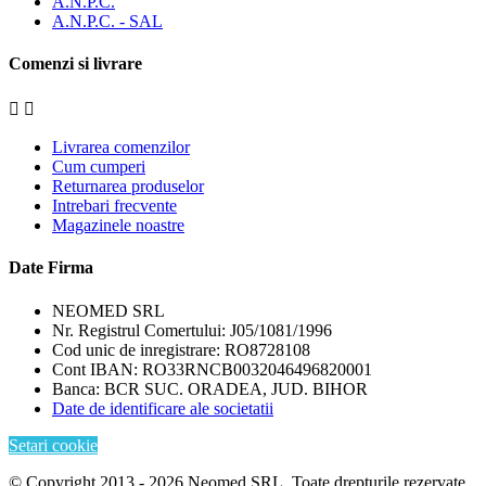
A.N.P.C.
A.N.P.C. - SAL
Comenzi si livrare


Livrarea comenzilor
Cum cumperi
Returnarea produselor
Intrebari frecvente
Magazinele noastre
Date Firma
NEOMED SRL
Nr. Registrul Comertului: J05/1081/1996
Cod unic de inregistrare: RO8728108
Cont IBAN: RO33RNCB0032046496820001
Banca: BCR SUC. ORADEA, JUD. BIHOR
Date de identificare ale societatii
Setari cookie
© Copyright 2013 - 2026 Neomed SRL. Toate drepturile rezervate.