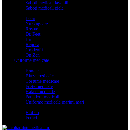
Saboti medicali lavabili
Saboti medicali piele
Branduri
Leon
Nursingcare
Rosato
Dr. Feet
Brill
Reposa
Goldenfit
On Zen
Uniforme medicale
Categorii
Bonete
Bluze medicale
Costume medicale
Fuste medicale
Halate medicale
Pantaloni medicali
Uniforme medicale marimi mari
Model
Barbati
Femei