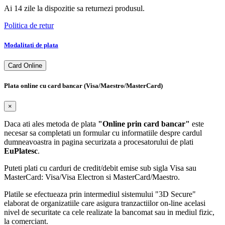
Ai 14 zile la dispozitie sa returnezi produsul.
Politica de retur
Modalitati de plata
Card Online
Plata online cu card bancar (Visa/Maestro/MasterCard)
×
Daca ati ales metoda de plata
"Online prin card bancar"
este
necesar sa completati un formular cu informatiile despre cardul
dumneavoastra in pagina securizata a procesatorului de plati
EuPlatesc
.
Puteti plati cu carduri de credit/debit emise sub sigla Visa sau
MasterCard: Visa/Visa Electron si MasterCard/Maestro.
Platile se efectueaza prin intermediul sistemului "3D Secure"
elaborat de organizatiile care asigura tranzactiilor on-line acelasi
nivel de securitate ca cele realizate la bancomat sau in mediul fizic,
la comerciant.