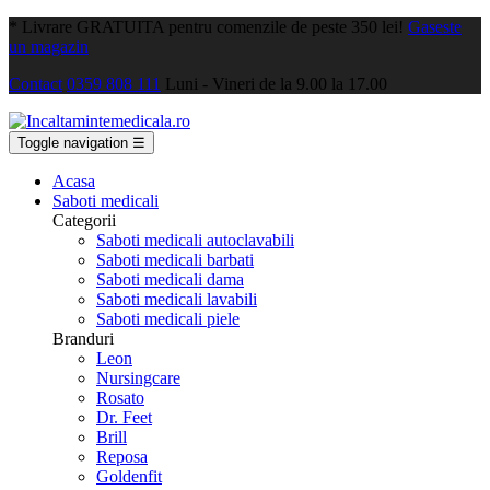
*
Livrare GRATUITA pentru comenzile de peste 350 lei!
Gaseste
un magazin
Contact
0359 808 111
Luni - Vineri de la 9.00 la 17.00
Toggle navigation
☰
Acasa
Saboti medicali
Categorii
Saboti medicali autoclavabili
Saboti medicali barbati
Saboti medicali dama
Saboti medicali lavabili
Saboti medicali piele
Branduri
Leon
Nursingcare
Rosato
Dr. Feet
Brill
Reposa
Goldenfit