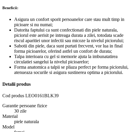
Beneficii:
Asigura un confort sporit persoanelor care stau mult timp in
picioare si nu numai;
Datorita faptului ca sunt confectionati din piele naturala,
piciorul este aerisit pe intreaga durata a zilei, totodata scade
riscul aparitiei unor infectii sau micoze la nivelul piciorului;
Sabotii din piele, daca sunt purtati frecvent, vor lua in final
forma picioarelor, oferind astfel un confort de durata;
Talpa interioara cu gel si memorie ajuta la imbunatatirea
circulatiei sangelui la nivelul picioarelor;
Forma anatomica a talpii se pliaza perfect pe forma piciorului,
atenueaza socurile si asigura sustinerea optima a piciorului.
Detalii produs
Cod produs
LEO0161BLK39
Garantie persoane fizice
30 zile
Material
piele naturala
Model