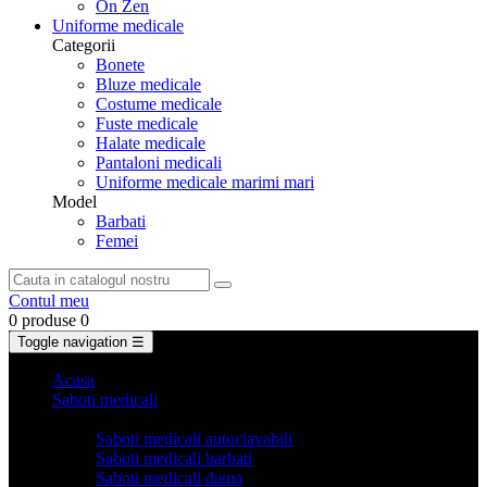
On Zen
Uniforme medicale
Categorii
Bonete
Bluze medicale
Costume medicale
Fuste medicale
Halate medicale
Pantaloni medicali
Uniforme medicale marimi mari
Model
Barbati
Femei
Contul meu
0 produse
0
Toggle navigation
☰
Acasa
Saboti medicali
Categorii
Saboti medicali autoclavabili
Saboti medicali barbati
Saboti medicali dama