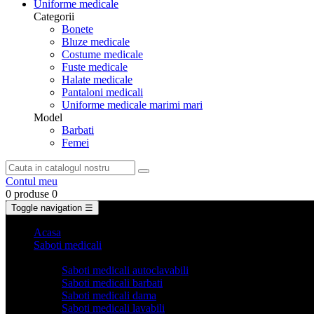
Uniforme medicale
Categorii
Bonete
Bluze medicale
Costume medicale
Fuste medicale
Halate medicale
Pantaloni medicali
Uniforme medicale marimi mari
Model
Barbati
Femei
Contul meu
0 produse
0
Toggle navigation
☰
Acasa
Saboti medicali
Categorii
Saboti medicali autoclavabili
Saboti medicali barbati
Saboti medicali dama
Saboti medicali lavabili