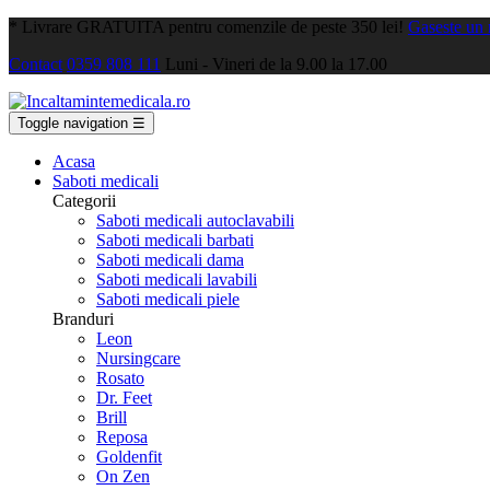
*
Livrare GRATUITA pentru comenzile de peste 350 lei!
Gaseste un
Contact
0359 808 111
Luni - Vineri de la 9.00 la 17.00
Toggle navigation
☰
Acasa
Saboti medicali
Categorii
Saboti medicali autoclavabili
Saboti medicali barbati
Saboti medicali dama
Saboti medicali lavabili
Saboti medicali piele
Branduri
Leon
Nursingcare
Rosato
Dr. Feet
Brill
Reposa
Goldenfit
On Zen