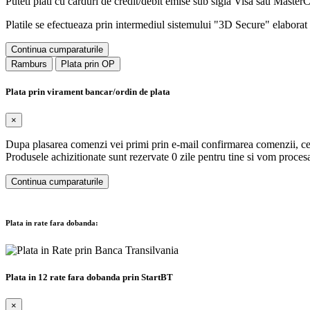
Puteti plati cu carduri de credit/debit emise sub sigla Visa sau Maste
Platile se efectueaza prin intermediul sistemului "3D Secure" elaborat d
Continua cumparaturile
Ramburs
Plata prin OP
Plata prin virament bancar/ordin de plata
×
Dupa plasarea comenzi vei primi prin e-mail confirmarea comenzii, ce 
Produsele achizitionate sunt rezervate 0 zile pentru tine si vom proc
Continua cumparaturile
Plata in rate fara dobanda:
Plata in 12 rate fara dobanda prin StartBT
×