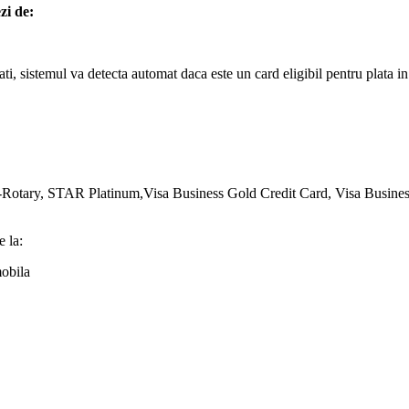
zi de:
, sistemul va detecta automat daca este un card eligibil pentru plata in r
tary, STAR Platinum,Visa Business Gold Credit Card, Visa Business 
e la:
mobila