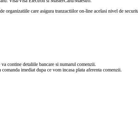
rCard: Visa/Visa Electron si MasterCard/Maestro.
e organizatiile care asigura tranzactiilor on-line acelasi nivel de securit
va contine detaliile bancare si numarul comenzii.
esa comanda imediat dupa ce vom incasa plata aferenta comenzii.