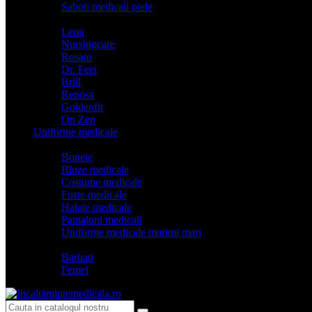
Saboti medicali piele
Branduri
Leon
Nursingcare
Rosato
Dr. Feet
Brill
Reposa
Goldenfit
On Zen
Uniforme medicale
Categorii
Bonete
Bluze medicale
Costume medicale
Fuste medicale
Halate medicale
Pantaloni medicali
Uniforme medicale marimi mari
Model
Barbati
Femei