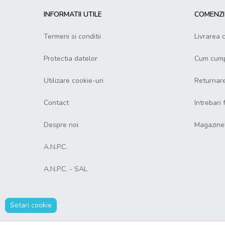
INFORMATII UTILE
COMENZI 
Termeni si conditii
Livrarea 
Protectia datelor
Cum cump
Utilizare cookie-uri
Returnar
Contact
Intrebari
Despre noi
Magazine
A.N.P.C.
A.N.P.C. - SAL
Setari cookie