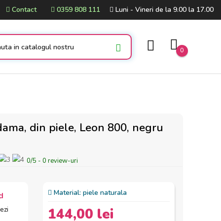
Contact
0359 808 111
Luni - Vineri de la 9.00 la 17.00
0
dama, din piele, Leon 800, negru
0
/
5
-
0
review-uri
Material:
piele naturala
d
ezi
144,00 lei