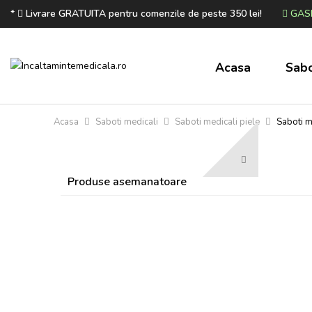
*
Livrare GRATUITA pentru comenzile de peste 350 lei!
GASE
Acasa
Sabo
Acasa
Saboti medicali
Saboti medicali piele
Saboti m
Produse asemanatoare