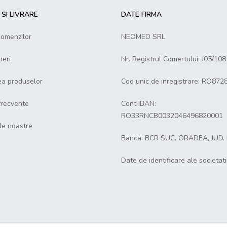
SI LIVRARE
DATE FIRMA
comenzilor
NEOMED SRL
eri
Nr. Registrul Comertului: J05/10
ea produselor
Cod unic de inregistrare: RO872
 frecvente
Cont IBAN:
RO33RNCB0032046496820001
le noastre
Banca: BCR SUC. ORADEA, JUD.
Date de identificare ale societati