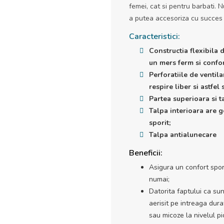
femei, cat si pentru barbati. 
a putea accesoriza cu succes 
Caracteristici:
Constructia flexibila 
un mers ferm si confor
Perforatiile de ventil
respire liber si astfel
Partea superioara si t
Talpa interioara are g
sporit;
Talpa antialunecare
Beneficii:
Asigura un confort spori
numai;
Datorita faptului ca sun
aerisit pe intreaga durat
sau micoze la nivelul pic