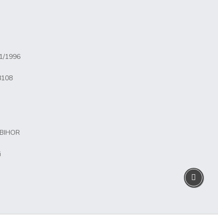
81/1996
8108
 BIHOR
i