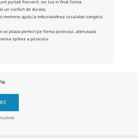
unt purtati frecvent, vor lua in final forma
fel un confort de durata;
si memorie ajuta la imbunatatirea circulatiei sangelui
i se pliaza perfect pe forma piciorului, atenueaza
inerea optima a piciorului.
ru.
NEZ
unostinta