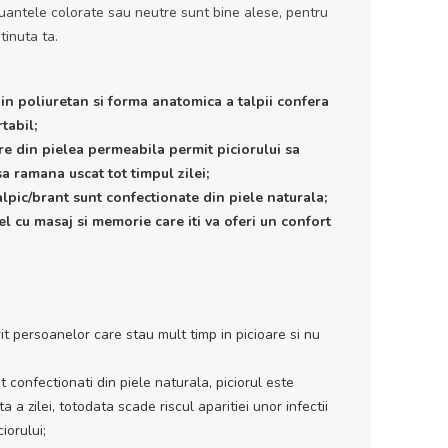
Nuantele colorate sau neutre sunt bine alese, pentru
tinuta ta.
din poliuretan si forma anatomica a talpii confera
tabil;
are din pielea permeabila permit piciorului sa
 sa ramana uscat tot timpul zilei;
alpic/brant sunt confectionate din piele naturala;
el cu masaj si memorie care iti va oferi un confort
t persoanelor care stau mult timp in picioare si nu
t confectionati din piele naturala, piciorul este
a a zilei, totodata scade riscul aparitiei unor infectii
iorului;