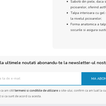
Sabotii din piele, daca s
picioarelor, oferind ast
Talpa interioara cu gel 
la nivelul picioarelor;
Forma anatomica a talpi
socurile si asigura sust
la ultimele noutati abonandu-te la newsletter-ul nost
MA ABO
ca am citit
termenii si conditiile de utilizare
a site-ului, confirm ca am luat la c
t si ca sunt de acord cu acesta.