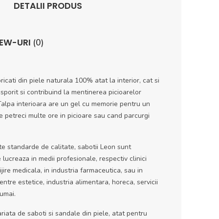
DETALII PRODUS
IEW-URI
(0)
icati din piele naturala 100% atat la interior, cat si
 sporit si contribuind la mentinerea picioarelor
 Talpa interioara are un gel cu memorie pentru un
re petreci multe ore in picioare sau cand parcurgi
te standarde de calitate, sabotii Leon sunt
ucreaza in medii profesionale, respectiv clinici
ijire medicala, in industria farmaceutica, sau in
ntre estetice, industria alimentara, horeca, servicii
numai.
iata de saboti si sandale din piele, atat pentru