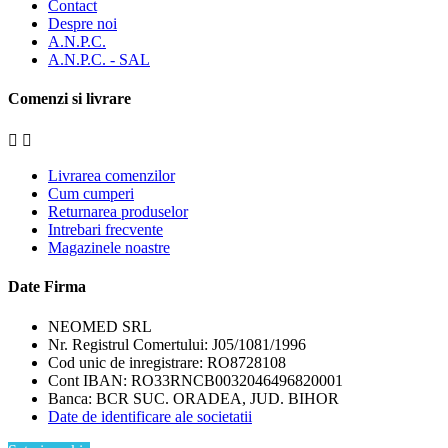
Contact
Despre noi
A.N.P.C.
A.N.P.C. - SAL
Comenzi si livrare


Livrarea comenzilor
Cum cumperi
Returnarea produselor
Intrebari frecvente
Magazinele noastre
Date Firma
NEOMED SRL
Nr. Registrul Comertului: J05/1081/1996
Cod unic de inregistrare: RO8728108
Cont IBAN: RO33RNCB0032046496820001
Banca: BCR SUC. ORADEA, JUD. BIHOR
Date de identificare ale societatii