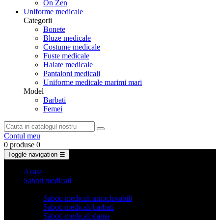
On Zen
Uniforme medicale
Categorii
Bonete
Bluze medicale
Costume medicale
Fuste medicale
Halate medicale
Pantaloni medicali
Uniforme medicale marimi mari
Model
Barbati
Femei
Contul meu
0 produse
0
Toggle navigation
☰
Acasa
Saboti medicali
Categorii
Saboti medicali autoclavabili
Saboti medicali barbati
Saboti medicali dama