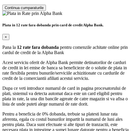
Continua cumparaturile
Plata in 12 rate fara dobanda prin card de credit Alpha Bank.
×
Pana la
12 rate fara dobanda
pentru comenzile achitate online prin
cardul de credit de la Alpha Bank
Acest serviciu oferit de Alpha Bank permite detinatorilor de carduri
de credit in lei emise de banca sa beneficieze de o solutie de plata in
rate flexibila pentru bunurile/serviciile achizitionate cu cardurile de
credit de la comerciantii afiliati acestui serviciu.
Dupa ce veti introduce numarul de card in pagina procesatorului de
plati, sistemul va detecta automat daca este un card eligibil pentru
plata in rate, la una din bancile agreate de catre magazin si va afisa o
lista de unde puteti alege numarul de rate dorit.
Pentru a beneficia de 0% dobanda, trebuie sa platesti lunar rata
aferenta, egala cu costul bunurilor impartit la numarul de luni ales
pentru plata. Daca sunt efectuate si alte tipuri de tranzactii, este
necesara plata in intregime a sumei lunare datorate pentru a beneficia