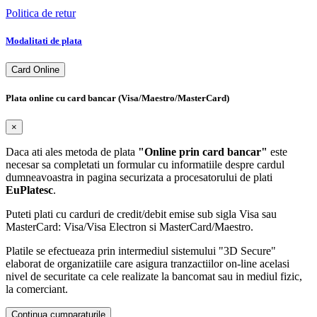
Politica de retur
Modalitati de plata
Card Online
Plata online cu card bancar (Visa/Maestro/MasterCard)
×
Daca ati ales metoda de plata
"Online prin card bancar"
este
necesar sa completati un formular cu informatiile despre cardul
dumneavoastra in pagina securizata a procesatorului de plati
EuPlatesc
.
Puteti plati cu carduri de credit/debit emise sub sigla Visa sau
MasterCard: Visa/Visa Electron si MasterCard/Maestro.
Platile se efectueaza prin intermediul sistemului "3D Secure"
elaborat de organizatiile care asigura tranzactiilor on-line acelasi
nivel de securitate ca cele realizate la bancomat sau in mediul fizic,
la comerciant.
Continua cumparaturile