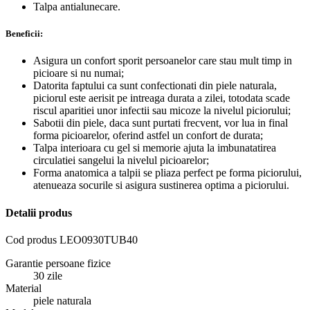
Talpa antialunecare.
Beneficii:
Asigura un confort sporit persoanelor care stau mult timp in
picioare si nu numai;
Datorita faptului ca sunt confectionati din piele naturala,
piciorul este aerisit pe intreaga durata a zilei, totodata scade
riscul aparitiei unor infectii sau micoze la nivelul piciorului;
Sabotii din piele, daca sunt purtati frecvent, vor lua in final
forma picioarelor, oferind astfel un confort de durata;
Talpa interioara cu gel si memorie ajuta la imbunatatirea
circulatiei sangelui la nivelul picioarelor;
Forma anatomica a talpii se pliaza perfect pe forma piciorului,
atenueaza socurile si asigura sustinerea optima a piciorului.
Detalii produs
Cod produs
LEO0930TUB40
Garantie persoane fizice
30 zile
Material
piele naturala