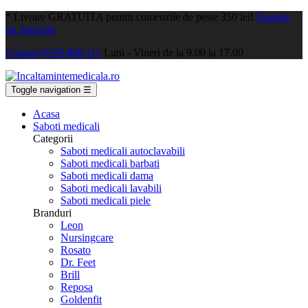
*
Livrare GRATUITA pentru comenzile de peste 350 lei!
Gaseste
un magazin
Contact
0359 808 111
Luni - Vineri de la 9.00 la 17.00
Toggle navigation
☰
Acasa
Saboti medicali
Categorii
Saboti medicali autoclavabili
Saboti medicali barbati
Saboti medicali dama
Saboti medicali lavabili
Saboti medicali piele
Branduri
Leon
Nursingcare
Rosato
Dr. Feet
Brill
Reposa
Goldenfit