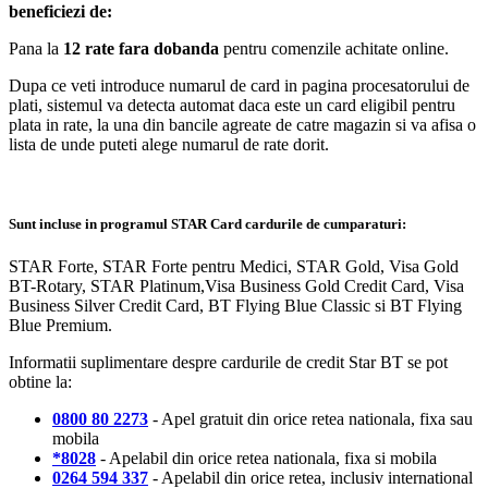
beneficiezi de:
Pana la
12 rate fara dobanda
pentru comenzile achitate online.
Dupa ce veti introduce numarul de card in pagina procesatorului de
plati, sistemul va detecta automat daca este un card eligibil pentru
plata in rate, la una din bancile agreate de catre magazin si va afisa o
lista de unde puteti alege numarul de rate dorit.
Sunt incluse in programul STAR Card cardurile de cumparaturi:
STAR Forte, STAR Forte pentru Medici, STAR Gold, Visa Gold
BT-Rotary, STAR Platinum,Visa Business Gold Credit Card, Visa
Business Silver Credit Card, BT Flying Blue Classic si BT Flying
Blue Premium.
Informatii suplimentare despre cardurile de credit Star BT se pot
obtine la:
0800 80 2273
- Apel gratuit din orice retea nationala, fixa sau
mobila
*8028
- Apelabil din orice retea nationala, fixa si mobila
0264 594 337
- Apelabil din orice retea, inclusiv international