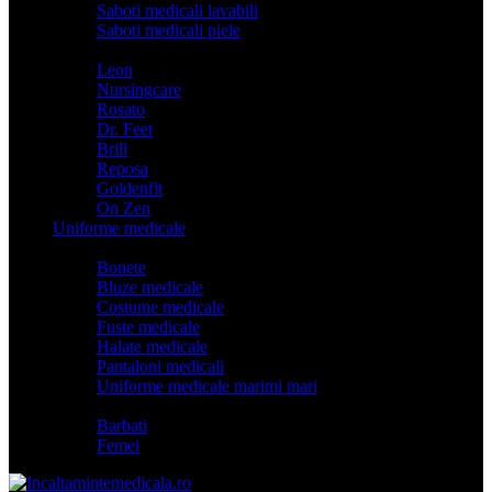
Saboti medicali lavabili
Saboti medicali piele
Branduri
Leon
Nursingcare
Rosato
Dr. Feet
Brill
Reposa
Goldenfit
On Zen
Uniforme medicale
Categorii
Bonete
Bluze medicale
Costume medicale
Fuste medicale
Halate medicale
Pantaloni medicali
Uniforme medicale marimi mari
Model
Barbati
Femei