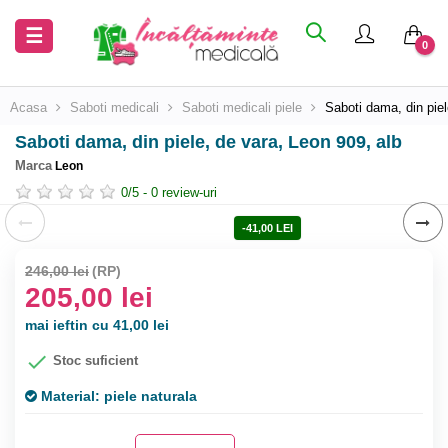
Inchide
Inchide
Toggle
☰
0
navigation
Acasa
Acasa
Acasa
Saboti medicali
Saboti medicali piele
Saboti dama, din piel
Saboti dama, din piele, de vara, Leon 909, alb
Saboti
Saboti
Marca
medicali
medicali
Leon
0
/
5
-
0
review-uri
Uniforme
Uniforme
-41,00 LEI
medicale
medicale
246,00 lei
(RP)
205,00 lei
mai ieftin cu 41,00 lei

Stoc suficient
Material:
piele naturala