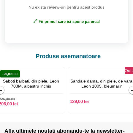
Nu exista review-uri pentru acest produs
Fii primul care isi spune parerea!
Produse asemanatoare
Outl
-20,00 LEI
Saboti barbati, din piele, Leon
Sandale dama, din piele, de vara
703M, albastru inchis
Leon 1005, bleumarin
‹
226,00 lei
129,00 lei
206,00 lei
Afla ultimele noutati abonandu-te la newsletter-