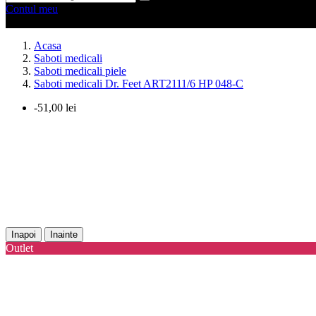
Contul meu
0 produse
0
Acasa
Saboti medicali
Saboti medicali piele
Saboti medicali Dr. Feet ART2111/6 HP 048-C
-51,00 lei
Inapoi
Inainte
Outlet