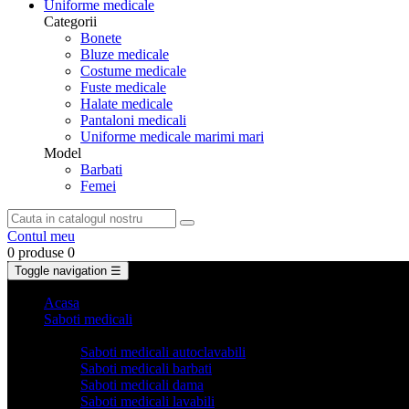
Uniforme medicale
Categorii
Bonete
Bluze medicale
Costume medicale
Fuste medicale
Halate medicale
Pantaloni medicali
Uniforme medicale marimi mari
Model
Barbati
Femei
Contul meu
0 produse
0
Toggle navigation
☰
Acasa
Saboti medicali
Categorii
Saboti medicali autoclavabili
Saboti medicali barbati
Saboti medicali dama
Saboti medicali lavabili