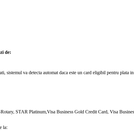
zi de:
, sistemul va detecta automat daca este un card eligibil pentru plata in r
tary, STAR Platinum,Visa Business Gold Credit Card, Visa Business 
e la: