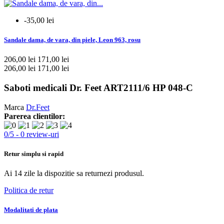
-35,00 lei
Sandale dama, de vara, din piele, Leon 963, rosu
206,00 lei
171,00 lei
206,00 lei
171,00 lei
Saboti medicali Dr. Feet ART2111/6 HP 048-C
Marca
Dr.Feet
Parerea clientilor:
0
/
5
-
0
review-uri
Retur simplu si rapid
Ai 14 zile la dispozitie sa returnezi produsul.
Politica de retur
Modalitati de plata