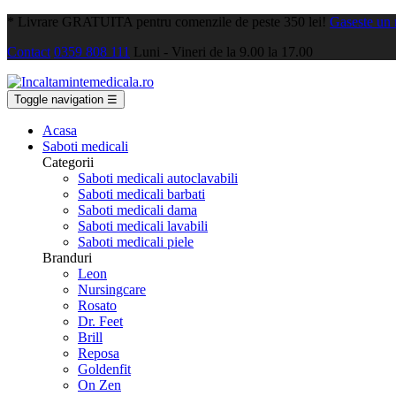
*
Livrare GRATUITA pentru comenzile de peste 350 lei!
Gaseste un
Contact
0359 808 111
Luni - Vineri de la 9.00 la 17.00
Toggle navigation
☰
Acasa
Saboti medicali
Categorii
Saboti medicali autoclavabili
Saboti medicali barbati
Saboti medicali dama
Saboti medicali lavabili
Saboti medicali piele
Branduri
Leon
Nursingcare
Rosato
Dr. Feet
Brill
Reposa
Goldenfit
On Zen