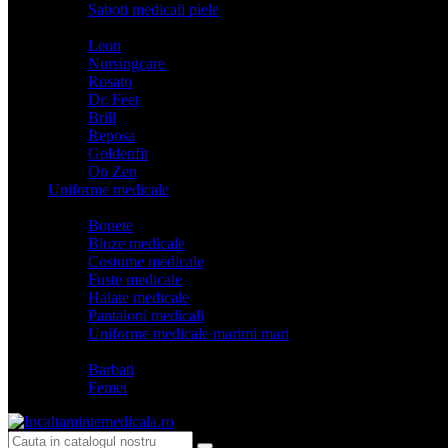
Saboti medicali piele
Branduri
Leon
Nursingcare
Rosato
Dr. Feet
Brill
Reposa
Goldenfit
On Zen
Uniforme medicale
Categorii
Bonete
Bluze medicale
Costume medicale
Fuste medicale
Halate medicale
Pantaloni medicali
Uniforme medicale marimi mari
Model
Barbati
Femei