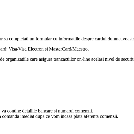
r sa completati un formular cu informatiile despre cardul dumneavoastra
rCard: Visa/Visa Electron si MasterCard/Maestro.
e organizatiile care asigura tranzactiilor on-line acelasi nivel de securit
va contine detaliile bancare si numarul comenzii.
esa comanda imediat dupa ce vom incasa plata aferenta comenzii.