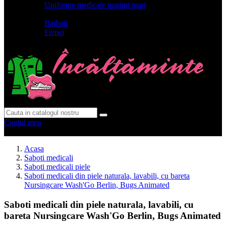
Uniforme medicale marimi mari
Model
Barbati
Femei
Contul meu
0 produse
0
Acasa
Saboti medicali
Saboti medicali piele
Saboti medicali din piele naturala, lavabili, cu bareta
Nursingcare Wash'Go Berlin, Bugs Animated
Saboti medicali din piele naturala, lavabili, cu
bareta Nursingcare Wash'Go Berlin, Bugs Animated