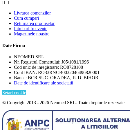


Livrarea comenzilor
Cum cumperi
Returnarea produselor
Intrebari frecvente
Magazinele noastre
Date Firma
NEOMED SRL
Nr. Registrul Comertului: J05/1081/1996
Cod unic de inregistrare: RO8728108
Cont IBAN: RO33RNCB0032046496820001
Banca: BCR SUC. ORADEA, JUD. BIHOR
Date de identificare ale societatii
Setari cookie
© Copyright 2013 - 2026 Neomed SRL. Toate drepturile rezervate.