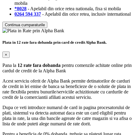
mobila
*8028
- Apelabil din orice retea nationala, fixa si mobila
0264 594 337
- Apelabil din orice retea, inclusiv international
Continua cumparaturile
Plata in 12 rate fara dobanda prin card de credit Alpha Bank.
×
Pana la
12 rate fara dobanda
pentru comenzile achitate online prin
cardul de credit de la Alpha Bank
Acest serviciu oferit de Alpha Bank permite detinatorilor de carduri
de credit in lei emise de banca sa beneficieze de o solutie de plata in
rate flexibila pentru bunurile/serviciile achizitionate cu cardurile de
credit de la comerciantii afiliati acestui serviciu.
Dupa ce veti introduce numarul de card in pagina procesatorului de
plati, sistemul va detecta automat daca este un card eligibil pentru
plata in rate, la una din bancile agreate de catre magazin si va afisa o
lista de unde puteti alege numarul de rate dorit.
Pentru a beneficia de 0% dobanda, trebuie sa platesti lunar rata