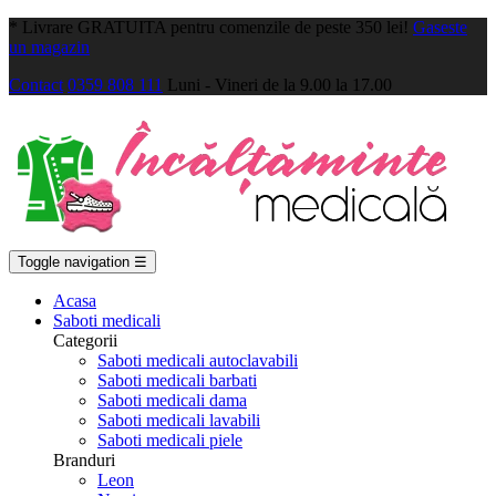
*
Livrare GRATUITA pentru comenzile de peste 350 lei!
Gaseste
un magazin
Contact
0359 808 111
Luni - Vineri de la 9.00 la 17.00
Toggle navigation
☰
Acasa
Saboti medicali
Categorii
Saboti medicali autoclavabili
Saboti medicali barbati
Saboti medicali dama
Saboti medicali lavabili
Saboti medicali piele
Branduri
Leon