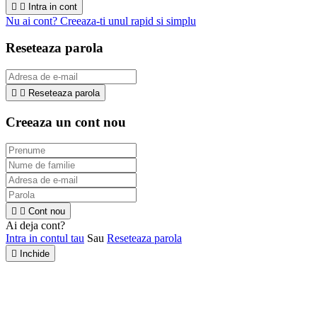


Intra in cont
Nu ai cont? Creeaza-ti unul rapid si simplu
Reseteaza parola


Reseteaza parola
Creeaza un cont nou


Cont nou
Ai deja cont?
Intra in contul tau
Sau
Reseteaza parola

Inchide