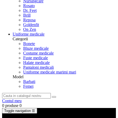
Nursingcare
Rosato
Dr. Feet
Brill
Reposa
Goldenfit
On Zen
Uniforme medicale
Categorii
Bonete
Bluze medicale
Costume medicale
Fuste medicale
Halate medicale
Pantaloni medicali
Uniforme medicale marimi mari
Model
Barbati
Femei
Contul meu
0 produse
0
Toggle navigation
☰