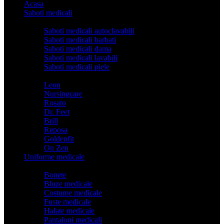
Acasa
Saboti medicali
Categorii
Saboti medicali autoclavabili
Saboti medicali barbati
Saboti medicali dama
Saboti medicali lavabili
Saboti medicali piele
Branduri
Leon
Nursingcare
Rosato
Dr. Feet
Brill
Reposa
Goldenfit
On Zen
Uniforme medicale
Categorii
Bonete
Bluze medicale
Costume medicale
Fuste medicale
Halate medicale
Pantaloni medicali