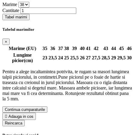
Marime
Cantitate
Tabel marimi
Tabelul marimilor
×
Marime (EU)
35
36
37
38
39
40
41
42
43
44
45
46
Lungime
23
23,5
24
25
25,5
26
27
27,5
28,5
29
29,5
30
picior(cm)
Pentru a alege incaltamintea potrivita, te rugam sa masori lungimea
talpii piciorului, in centimetri.Pune piciorul pe o foaie de hartie si
traseaza cu creionul in jurul piciorului. Masoara cu o rigla distanta
intre calcaiul si degetul mare. Masoara ambele picioare, iar lungimea
mai mare va fi cea determinanta. Rotunjeste rezultatul obtinut pana
la 5 mm.
Continua cumparaturile

Adauga in cos