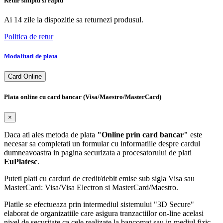
Retur simplu si rapid
Ai 14 zile la dispozitie sa returnezi produsul.
Politica de retur
Modalitati de plata
Card Online
Plata online cu card bancar (Visa/Maestro/MasterCard)
×
Daca ati ales metoda de plata
"Online prin card bancar"
este
necesar sa completati un formular cu informatiile despre cardul
dumneavoastra in pagina securizata a procesatorului de plati
EuPlatesc
.
Puteti plati cu carduri de credit/debit emise sub sigla Visa sau
MasterCard: Visa/Visa Electron si MasterCard/Maestro.
Platile se efectueaza prin intermediul sistemului "3D Secure"
elaborat de organizatiile care asigura tranzactiilor on-line acelasi
nivel de securitate ca cele realizate la bancomat sau in mediul fizic,