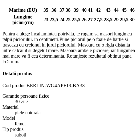
Marime (EU)
35
36
37
38
39
40
41
42
43
44
45
46
Lungime
23
23,5
24
25
25,5
26
27
27,5
28,5
29
29,5
30
picior(cm)
Pentru a alege incaltamintea potrivita, te rugam sa masori lungimea
talpii piciorului, in centimetri.Pune piciorul pe o foaie de hartie si
traseaza cu creionul in jurul piciorului. Masoara cu o rigla distanta
intre calcaiul si degetul mare. Masoara ambele picioare, iar lungimea
mai mare va fi cea determinanta. Rotunjeste rezultatul obtinut pana
la 5 mm.
Detalii produs
Cod produs
BERLIN-WG4APF19-BA38
Garantie persoane fizice
30 zile
Material
piele naturala
Model
femei
Tip produs
saboti