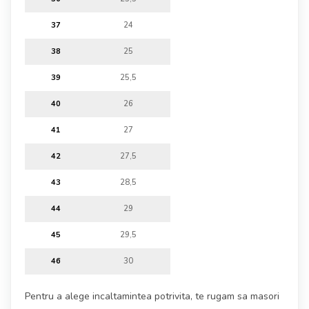
37
24
38
25
39
25,5
40
26
41
27
42
27,5
43
28,5
44
29
45
29,5
46
30
Pentru a alege incaltamintea potrivita, te rugam sa masori