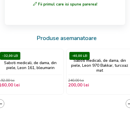
Fii primul care isi spune parerea!
Produse asemanatoare
-32,00 LEI
-40,00 LEI
Saboti medicali, de dama, din
Saboti medicali, de dama, din
piele, Leon 970 Bakkar, turcoaz
piele, Leon 161, bleumarin
mat
192,00 lei
240,00 lei
160,00 lei
200,00 lei
‹