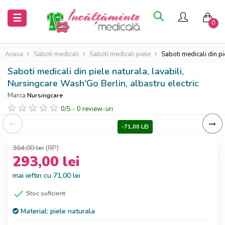
Inchide
Inchide
Toggle
☰
0
navigation
Acasa
Acasa
Acasa
Saboti medicali
Saboti medicali piele
Saboti medicali din pi
Saboti medicali din piele naturala, lavabili,
Saboti
Saboti
Nursingcare Wash'Go Berlin, albastru electric
medicali
medicali
Marca
Nursingcare
0
/
5
-
0
review-uri
Uniforme
Uniforme
medicale
medicale
-71,00 LEI
364,00 lei
(RP)
293,00 lei
mai ieftin cu 71,00 lei

Stoc suficient
Material:
piele naturala