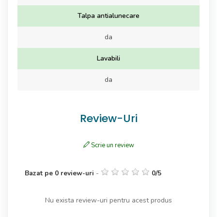
Talpa antialunecare
da
Lavabili
da
Review-Uri
Scrie un review
Bazat pe
0
review-uri
-
0
/
5
Nu exista review-uri pentru acest produs