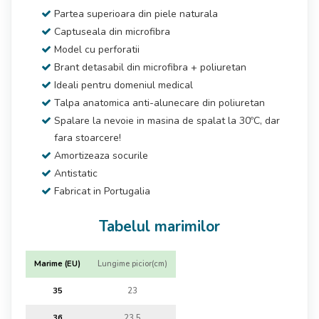
Partea superioara din piele naturala
Captuseala din microfibra
Model cu perforatii
Brant detasabil din microfibra + poliuretan
Ideali pentru domeniul medical
Talpa anatomica anti-alunecare din poliuretan
Spalare la nevoie in masina de spalat la 30ºC, dar
fara stoarcere!
Amortizeaza socurile
Antistatic
Fabricat in Portugalia
Tabelul marimilor
Marime (EU)
Lungime picior(cm)
35
23
36
23,5