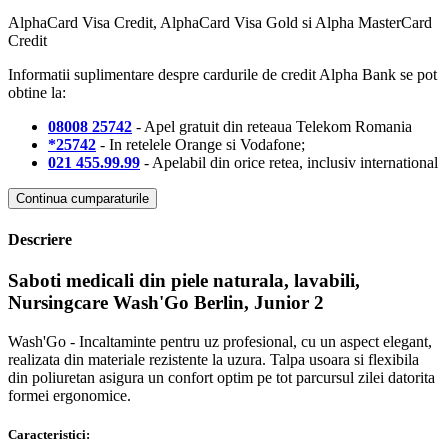
AlphaCard Visa Credit, AlphaCard Visa Gold si Alpha MasterCard
Credit
Informatii suplimentare despre cardurile de credit Alpha Bank se pot
obtine la:
08008 25742
- Apel gratuit din reteaua Telekom Romania
*25742
- In retelele Orange si Vodafone;
021 455.99.99
- Apelabil din orice retea, inclusiv international
Continua cumparaturile
Descriere
Saboti medicali din piele naturala, lavabili,
Nursingcare Wash'Go Berlin, Junior 2
Wash'Go - Incaltaminte pentru uz profesional, cu un aspect elegant,
realizata din materiale rezistente la uzura. Talpa usoara si flexibila
din poliuretan asigura un confort optim pe tot parcursul zilei datorita
formei ergonomice.
Caracteristici: