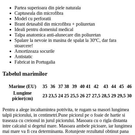
Partea superioara din piele naturala
Captuseala din microfibra
Model cu perforatii
Brant detasabil din microfibra + poliuretan
Ideali pentru domeniul medical
Talpa anatomica anti-alunecare din poliuretan
Spalare la nevoie in masina de spalat la 30ºC, dar fara
stoarcere!
Amortizeaza socurile
Antistatic
Fabricat in Portugalia
Tabelul marimilor
Marime (EU)
35
36
37
38
39
40
41
42
43
44
45
46
Lungime
23
23,5
24
25
25,5
26
27
27,5
28,5
29
29,5
30
picior(cm)
Pentru a alege incaltamintea potrivita, te rugam sa masori lungimea
talpii piciorului, in centimetri.Pune piciorul pe o foaie de hartie si
traseaza cu creionul in jurul piciorului. Masoara cu o rigla distanta
intre calcaiul si degetul mare. Masoara ambele picioare, iar lungimea
mai mare va fi cea determinanta. Rotunjeste rezultatul obtinut pana