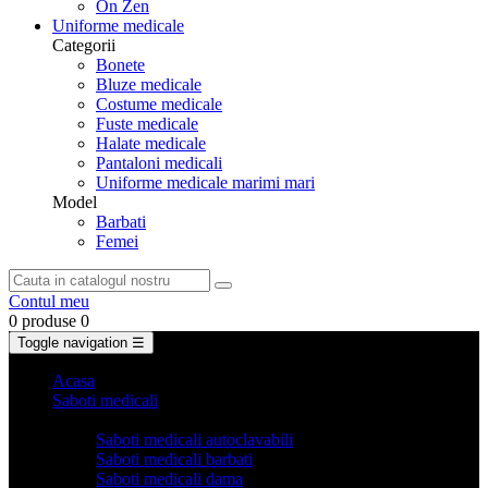
On Zen
Uniforme medicale
Categorii
Bonete
Bluze medicale
Costume medicale
Fuste medicale
Halate medicale
Pantaloni medicali
Uniforme medicale marimi mari
Model
Barbati
Femei
Contul meu
0 produse
0
Toggle navigation
☰
Acasa
Saboti medicali
Categorii
Saboti medicali autoclavabili
Saboti medicali barbati
Saboti medicali dama