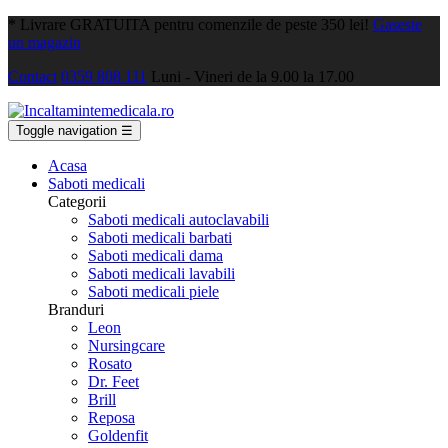
*
Livrare GRATUITA pentru comenzile de peste 350 lei!
Gaseste
un magazin
Contact
0359 808 111
Luni - Vineri de la 9.00 la 17.00
Toggle navigation
☰
Acasa
Saboti medicali
Categorii
Saboti medicali autoclavabili
Saboti medicali barbati
Saboti medicali dama
Saboti medicali lavabili
Saboti medicali piele
Branduri
Leon
Nursingcare
Rosato
Dr. Feet
Brill
Reposa
Goldenfit