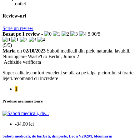
outlet
Review-uri
Scrie un review
Bazat pe
1
review
-
5,00
/
5
(
5
/
5
)
Maria
on
02/10/2023
Saboti medicali din piele naturala, lavabili,
Nursingcare Wash\'Go Berlin, Junior 2
Achizitie verificata
Super calitate,confort excelent.se pliaza pe talpa piciorului si foarte
lejeri.recomand cu incredere
1
Produse asemanatoare
-34,00 lei
Saboti medicali, de barbati, din piele, Leon V202M, bleumarin