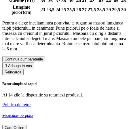
Marime (EU)
35
36
37
38
39
40
41
42
43
44
45
46
Lungime
23
23,5
24
25
25,5
26
27
27,5
28,5
29
29,5
30
picior(cm)
Pentru a alege incaltamintea potrivita, te rugam sa masori lungimea
talpii piciorului, in centimetri.Pune piciorul pe o foaie de hartie si
traseaza cu creionul in jurul piciorului. Masoara cu o rigla distanta
intre calcaiul si degetul mare. Masoara ambele picioare, iar lungimea
mai mare va fi cea determinanta. Rotunjeste rezultatul obtinut pana
la 5 mm.
Continua cumparaturile

Adauga in cos
Retur simplu si rapid
Ai 14 zile la dispozitie sa returnezi produsul.
Politica de retur
Modalitati de plata
Card Online