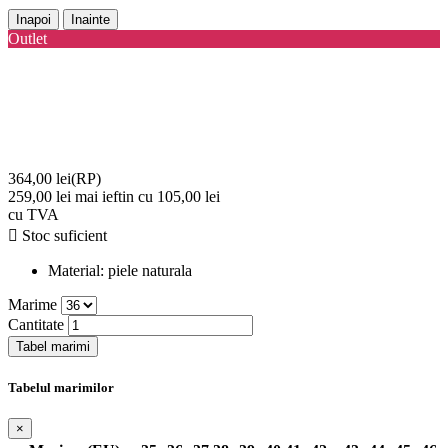
Inapoi
Inainte
Outlet
364,00 lei
(RP)
259,00 lei
mai ieftin cu 105,00 lei
cu TVA

Stoc suficient
Material:
piele naturala
Marime
Cantitate
Tabel marimi
Tabelul marimilor
×