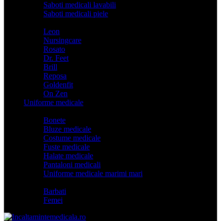
Saboti medicali lavabili
Saboti medicali piele
Branduri
Leon
Nursingcare
Rosato
Dr. Feet
Brill
Reposa
Goldenfit
On Zen
Uniforme medicale
Categorii
Bonete
Bluze medicale
Costume medicale
Fuste medicale
Halate medicale
Pantaloni medicali
Uniforme medicale marimi mari
Model
Barbati
Femei