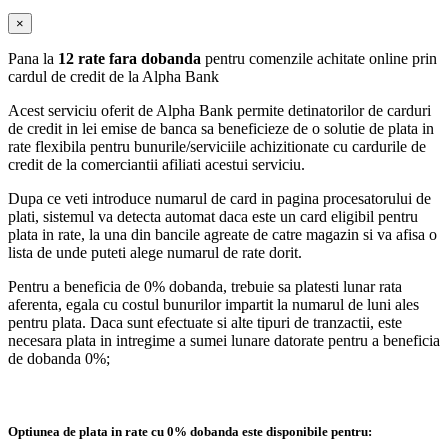
×
Pana la
12 rate fara dobanda
pentru comenzile achitate online prin
cardul de credit de la Alpha Bank
Acest serviciu oferit de Alpha Bank permite detinatorilor de carduri
de credit in lei emise de banca sa beneficieze de o solutie de plata in
rate flexibila pentru bunurile/serviciile achizitionate cu cardurile de
credit de la comerciantii afiliati acestui serviciu.
Dupa ce veti introduce numarul de card in pagina procesatorului de
plati, sistemul va detecta automat daca este un card eligibil pentru
plata in rate, la una din bancile agreate de catre magazin si va afisa o
lista de unde puteti alege numarul de rate dorit.
Pentru a beneficia de 0% dobanda, trebuie sa platesti lunar rata
aferenta, egala cu costul bunurilor impartit la numarul de luni ales
pentru plata. Daca sunt efectuate si alte tipuri de tranzactii, este
necesara plata in intregime a sumei lunare datorate pentru a beneficia
de dobanda 0%;
Optiunea de plata in rate cu 0% dobanda este disponibile pentru: