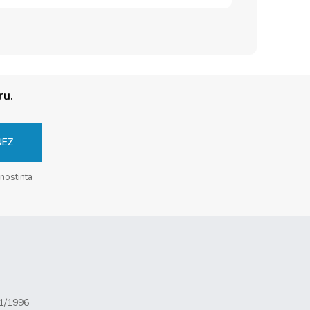
ru.
NEZ
unostinta
81/1996