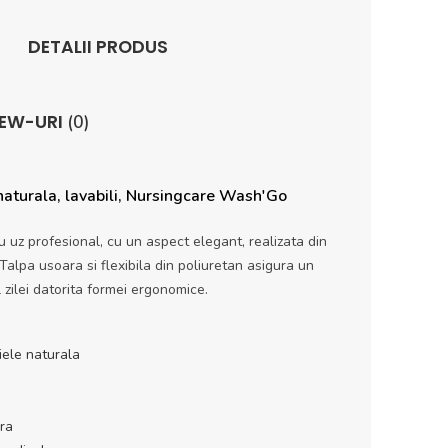
DETALII PRODUS
IEW-URI
(0)
 naturala, lavabili, Nursingcare Wash'Go
 uz profesional, cu un aspect elegant, realizata din
 Talpa usoara si flexibila din poliuretan asigura un
 zilei datorita formei ergonomice.
iele naturala
ra