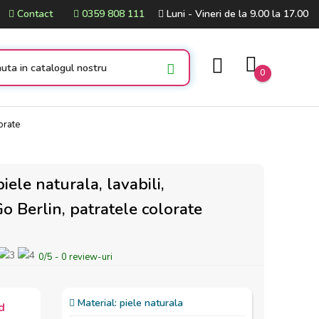
Contact
0359 808 111
Luni - Vineri de la 9.00 la 17.00
0
orate
iele naturala, lavabili,
 Berlin, patratele colorate
0
/
5
-
0
review-uri
Material:
piele naturala
d