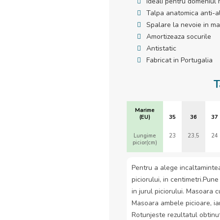
Ideali pentru domeniul 
Talpa anatomica anti-a
Spalare la nevoie in ma
Amortizeaza socurile
Antistatic
Fabricat in Portugalia
T
Marime
(EU)
35
36
37
Lungime
23
23,5
24
picior(cm)
Pentru a alege incaltamintea
piciorului, in centimetri.Pune
in jurul piciorului. Masoara c
Masoara ambele picioare, ia
Rotunjeste rezultatul obtinu