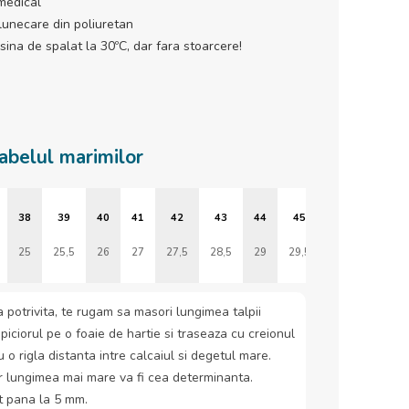
medical
lunecare din poliuretan
sina de spalat la 30ºC, dar fara stoarcere!
abelul marimilor
38
39
40
41
42
43
44
45
46
25
25,5
26
27
27,5
28,5
29
29,5
30
 potrivita, te rugam sa masori lungimea talpii
 piciorul pe o foaie de hartie si traseaza cu creionul
u o rigla distanta intre calcaiul si degetul mare.
r lungimea mai mare va fi cea determinanta.
t pana la 5 mm.