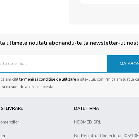
la ultimele noutati abonandu-te la newsletter-ul nost
MA ABO
ca am citit
termenii si conditiile de utilizare
a site-ului, confirm ca am luat la c
t si ca sunt de acord cu acesta.
SI LIVRARE
DATE FIRMA
comenzilor
NEOMED SRL
eri
Nr. Registrul Comertului: J05/10