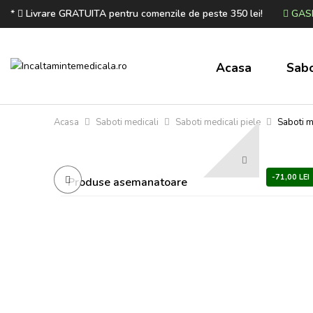
*
Livrare GRATUITA pentru comenzile de peste 350 lei!
GASE
Acasa
Sabo
Acasa
Saboti medicali
Saboti medicali piele
Saboti m
-71,00 LEI
Produse asemanatoare