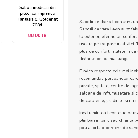
Saboti medicali din
piele, cu imprimeu
Fantasia 8, Goldenfit
Sabotii de dama Leon sunt un 
708/L
Sabotii de vara Leon sunt fabri
88,00 lei
la exterior, oferind un confort
uscate pe tot parcursul zilei.
plus de confort in zilele in ca
distante pe jos mai lungi.
Fiindca respecta cele mai ina
recomandati persoanelor care l
private, spitale, centre de ingr
saloane de infrumusetare si ce
de curatenie, gradinite si nu 
Incaltamintea Leon este potrivi
plimbari in parc sau chiar la p
poti asorta o pereche de sand