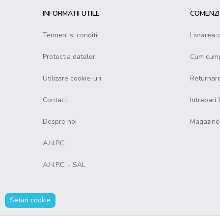
INFORMATII UTILE
COMENZI 
Termeni si conditii
Livrarea 
Protectia datelor
Cum cump
Utilizare cookie-uri
Returnar
Contact
Intrebari
Despre noi
Magazine
A.N.P.C.
A.N.P.C. - SAL
Setari cookie