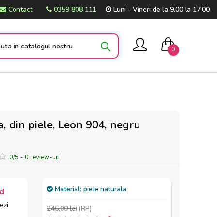
Contact
0359 808 111
Luni - Vineri de la 9.00 la 17.00
0
, din piele, Leon 904, negru
0
/
5
-
0
review-uri
Material:
piele naturala
id
ezi
246,00 lei
(RP)