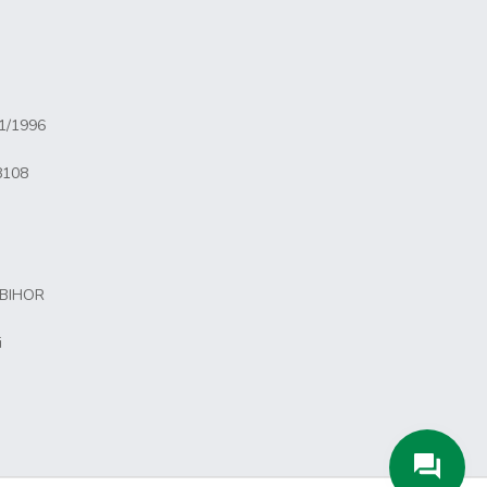
81/1996
8108
 BIHOR
i