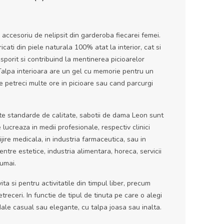
accesoriu de nelipsit din garderoba fiecarei femei.
cati din piele naturala 100% atat la interior, cat si
 sporit si contribuind la mentinerea picioarelor
 Talpa interioara are un gel cu memorie pentru un
re petreci multe ore in picioare sau cand parcurgi
lte standarde de calitate, sabotii de dama Leon sunt
ucreaza in medii profesionale, respectiv clinici
ijire medicala, in industria farmaceutica, sau in
ntre estetice, industria alimentara, horeca, servicii
numai.
ta si pentru activitatile din timpul liber, precum
etreceri. In functie de tipul de tinuta pe care o alegi
ale casual sau elegante, cu talpa joasa sau inalta.