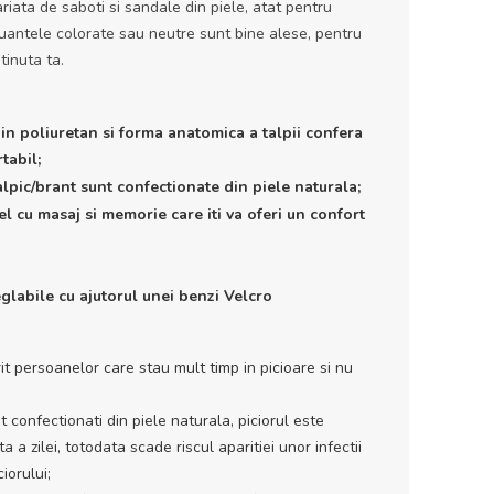
iata de saboti si sandale din piele, atat pentru
Nuantele colorate sau neutre sunt bine alese, pentru
tinuta ta.
din poliuretan si forma anatomica a talpii confera
tabil;
alpic/brant sunt confectionate din piele naturala;
el cu masaj si memorie care iti va oferi un confort
glabile cu ajutorul unei benzi Velcro
t persoanelor care stau mult timp in picioare si nu
t confectionati din piele naturala, piciorul este
a a zilei, totodata scade riscul aparitiei unor infectii
iorului;