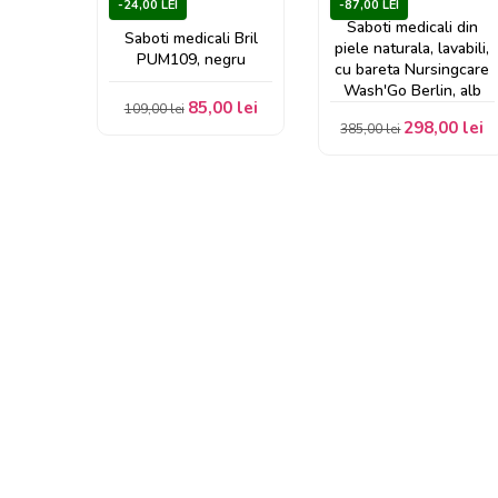
-24,00 LEI
-87,00 LEI
Saboti medicali din
Saboti medicali Bril
piele naturala, lavabili,
PUM109, negru
cu bareta Nursingcare
Wash'Go Berlin, alb
85,00 lei
109,00 lei
298,00 lei
385,00 lei