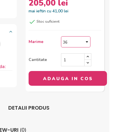
205,00 lei
mai ieftin cu 41,00 lei

Stoc suficient
Marime
Cantitate
da:
ADAUGA IN COS
DETALII PRODUS
IEW-URI
(0)