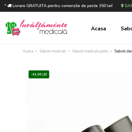
*
Livrare GRATUITA pentru comenzile de peste 350 lei!
GAS
Acasa
Sabo
Acasa
Saboti medicali
Saboti medicali piele
Saboti dam
-41,00 LEI