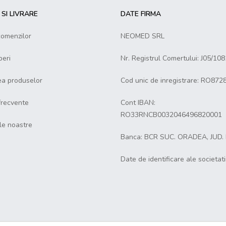
SI LIVRARE
DATE FIRMA
comenzilor
NEOMED SRL
eri
Nr. Registrul Comertului: J05/10
ea produselor
Cod unic de inregistrare: RO872
 frecvente
Cont IBAN:
RO33RNCB0032046496820001
le noastre
Banca: BCR SUC. ORADEA, JUD.
Date de identificare ale societati