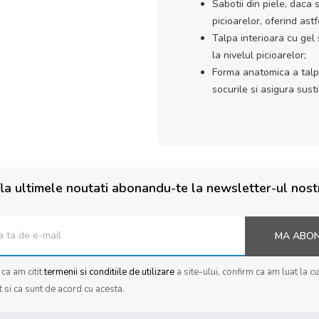
Sabotii din piele, daca s
picioarelor, oferind ast
Talpa interioara cu gel 
la nivelul picioarelor;
Forma anatomica a talpi
socurile si asigura sust
la ultimele noutati abonandu-te la newsletter-ul nost
MA ABO
ca am citit
termenii si conditiile de utilizare
a site-ului, confirm ca am luat la c
t si ca sunt de acord cu acesta.