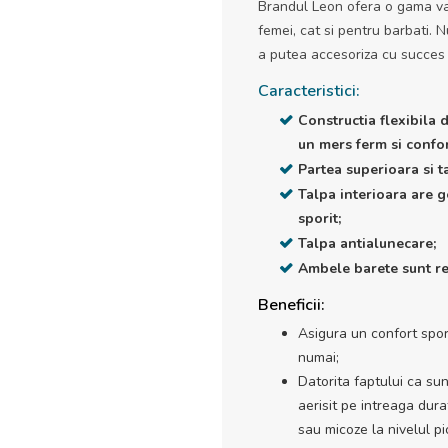
Brandul Leon ofera o gama var
femei, cat si pentru barbati. 
a putea accesoriza cu succes 
Caracteristici:
Constructia flexibila 
un mers ferm si confor
Partea superioara si t
Talpa interioara are g
sporit;
Talpa antialunecare;
Ambele barete sunt re
Beneficii:
Asigura un confort spori
numai;
Datorita faptului ca sun
aerisit pe intreaga durat
sau micoze la nivelul pic