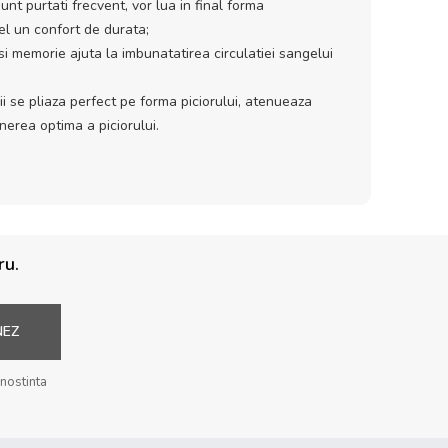
unt purtati frecvent, vor lua in final forma
fel un confort de durata;
si memorie ajuta la imbunatatirea circulatiei sangelui
i se pliaza perfect pe forma piciorului, atenueaza
inerea optima a piciorului.
ru.
NEZ
unostinta