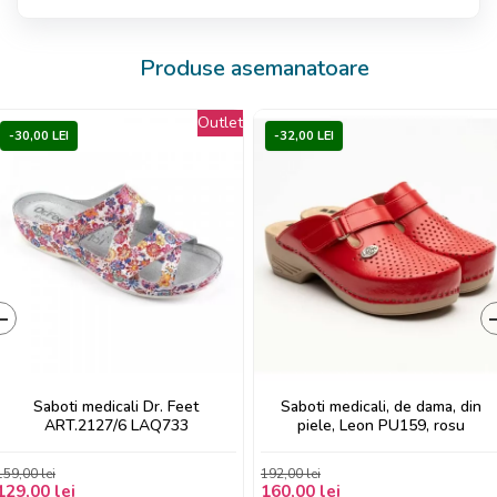
Produse asemanatoare
Outlet
-30,00 LEI
-32,00 LEI
‹
Saboti medicali Dr. Feet
Saboti medicali, de dama, din
ART.2127/6 LAQ733
piele, Leon PU159, rosu
159,00 lei
192,00 lei
129,00 lei
160,00 lei