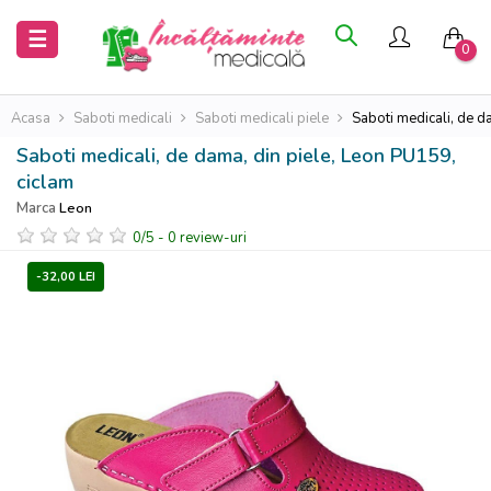
Inchide
Inchide
Toggle
☰
0
navigation
Acasa
Acasa
Acasa
Saboti medicali
Saboti medicali piele
Saboti medicali, de d
Saboti medicali, de dama, din piele, Leon PU159,
Saboti
Saboti
ciclam
medicali
medicali
Marca
Leon
0
/
5
-
0
review-uri
Uniforme
Uniforme
medicale
medicale
-32,00 LEI