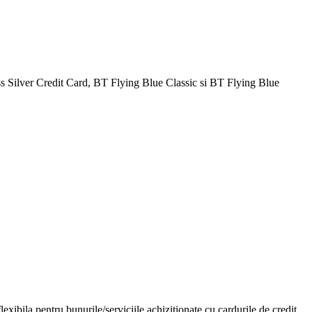
Silver Credit Card, BT Flying Blue Classic si BT Flying Blue
exibila pentru bunurile/serviciile achizitionate cu cardurile de credit