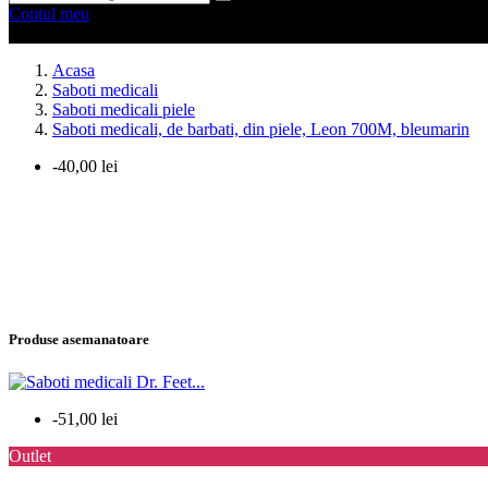
Contul meu
0 produse
0
Acasa
Saboti medicali
Saboti medicali piele
Saboti medicali, de barbati, din piele, Leon 700M, bleumarin
-40,00 lei
Produse asemanatoare
-51,00 lei
Outlet