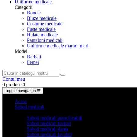
Uniforme medicale
Categorii
Bonete
Bluze medicale
Costume medicale
Fuste medicale
Halate medicale
Pantaloni medicali
Uniforme medicale marimi mari
Model
Barbati
Femei
Contul meu
0 produse
0
Toggle navigation
☰
Acasa
Saboti medicali
Categorii
Saboti medicali autoclavabili
Saboti medicali barbati
Saboti medicali dama
Saboti medicali lavabili