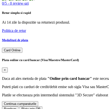
0
/
5
-
0
review-uri
Retur simplu si rapid
Ai 14 zile la dispozitie sa returnezi produsul.
Politica de retur
Modalitati de plata
Card Online
Plata online cu card bancar (Visa/Maestro/MasterCard)
×
Daca ati ales metoda de plata
"Online prin card bancar"
este necesa
Puteti plati cu carduri de credit/debit emise sub sigla Visa sau Maste
Platile se efectueaza prin intermediul sistemului "3D Secure" elaborat d
Continua cumparaturile
Ramburs
Plata prin OP