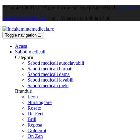
*
Livrare GRATUITA pentru comenzile de peste 350 lei!
Gaseste un
Contact
0359 808 111
Luni - Vineri de la 9.00 la 17.00
Toggle navigation
☰
Acasa
Saboti medicali
Categorii
Saboti medicali autoclavabili
Saboti medicali barbati
Saboti medicali dama
Saboti medicali lavabili
Saboti medicali piele
Branduri
Leon
Nursingcare
Rosato
Dr. Feet
Brill
Reposa
Goldenfit
On Zen