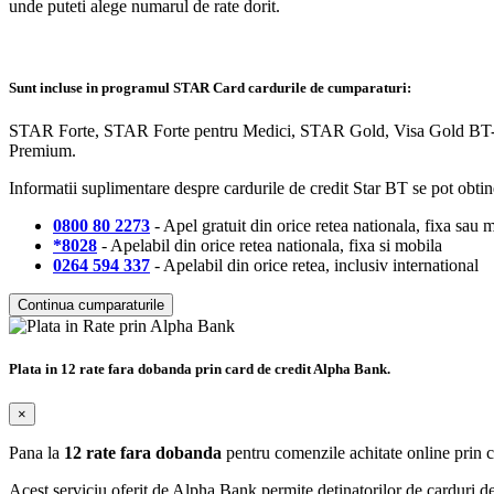
unde puteti alege numarul de rate dorit.
Sunt incluse in programul STAR Card cardurile de cumparaturi:
STAR Forte, STAR Forte pentru Medici, STAR Gold, Visa Gold BT-Ro
Premium.
Informatii suplimentare despre cardurile de credit Star BT se pot obtin
0800 80 2273
- Apel gratuit din orice retea nationala, fixa sau 
*8028
- Apelabil din orice retea nationala, fixa si mobila
0264 594 337
- Apelabil din orice retea, inclusiv international
Continua cumparaturile
Plata in 12 rate fara dobanda prin card de credit Alpha Bank.
×
Pana la
12 rate fara dobanda
pentru comenzile achitate online prin 
Acest serviciu oferit de Alpha Bank permite detinatorilor de carduri de c