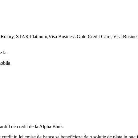
tary, STAR Platinum,Visa Business Gold Credit Card, Visa Business 
e la:
mobila
cardul de credit de la Alpha Bank
redit in lei emise de banca sa beneficieze de o solutie de plata in rate fl