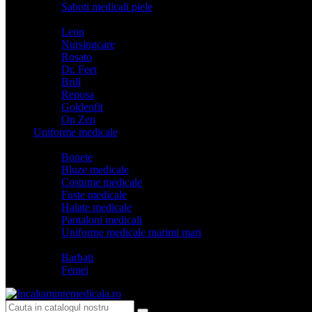
Saboti medicali piele
Branduri
Leon
Nursingcare
Rosato
Dr. Feet
Brill
Reposa
Goldenfit
On Zen
Uniforme medicale
Categorii
Bonete
Bluze medicale
Costume medicale
Fuste medicale
Halate medicale
Pantaloni medicali
Uniforme medicale marimi mari
Model
Barbati
Femei