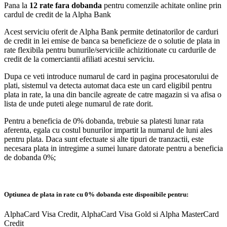
Pana la
12 rate fara dobanda
pentru comenzile achitate online prin
cardul de credit de la Alpha Bank
Acest serviciu oferit de Alpha Bank permite detinatorilor de carduri
de credit in lei emise de banca sa beneficieze de o solutie de plata in
rate flexibila pentru bunurile/serviciile achizitionate cu cardurile de
credit de la comerciantii afiliati acestui serviciu.
Dupa ce veti introduce numarul de card in pagina procesatorului de
plati, sistemul va detecta automat daca este un card eligibil pentru
plata in rate, la una din bancile agreate de catre magazin si va afisa o
lista de unde puteti alege numarul de rate dorit.
Pentru a beneficia de 0% dobanda, trebuie sa platesti lunar rata
aferenta, egala cu costul bunurilor impartit la numarul de luni ales
pentru plata. Daca sunt efectuate si alte tipuri de tranzactii, este
necesara plata in intregime a sumei lunare datorate pentru a beneficia
de dobanda 0%;
Optiunea de plata in rate cu 0% dobanda este disponibile pentru:
AlphaCard Visa Credit, AlphaCard Visa Gold si Alpha MasterCard
Credit