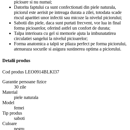
picioare si nu numai;
Datorita faptului ca sunt confectionati din piele naturala,
piciorul este aerisit pe intreaga durata a zilei, totodata scade
riscul aparitiei unor infectii sau micoze la nivelul piciorului;
Sabotii din piele, daca sunt purtati frecvent, vor lua in final
forma picioarelor, oferind astfel un confort de durata;
Talpa interioara cu gel si memorie ajuta la imbunatatirea
circulatiei sangelui la nivelul picioarelor;
Forma anatomica a talpii se pliaza perfect pe forma piciorului,
atenueaza socurile si asigura sustinerea optima a piciorului.
Detalii produs
Cod produs
LEO0914BLKI37
Garantie persoane fizice
30 zile
Material
piele naturala
Model
femei
Tip produs
saboti
Culoare
negru