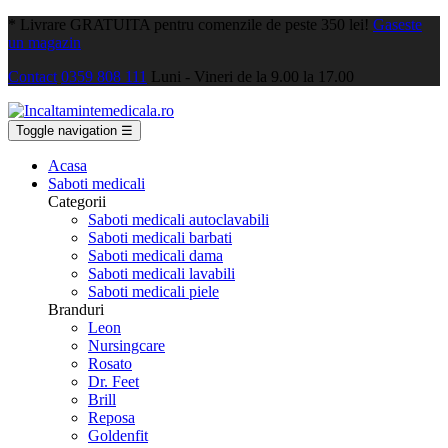
*
Livrare GRATUITA pentru comenzile de peste 350 lei!
Gaseste
un magazin
Contact
0359 808 111
Luni - Vineri de la 9.00 la 17.00
Toggle navigation
☰
Acasa
Saboti medicali
Categorii
Saboti medicali autoclavabili
Saboti medicali barbati
Saboti medicali dama
Saboti medicali lavabili
Saboti medicali piele
Branduri
Leon
Nursingcare
Rosato
Dr. Feet
Brill
Reposa
Goldenfit