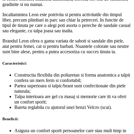
gradinite si nu numai.
Incaltamintea Leon este potrivita si pentru activitatile din timpul
liber, precum plimbari in parc sau chiar la petreceri. In functie de
tipul de tinuta pe care o alegi poti asorta o pereche de sandale casual
sau elegante, cu talpa joasa sau inalta.
Brandul Leon ofera o gama variata de saboti si sandale din piele,
atat pentru femei, cat si pentru barbati. Nuantele colorate sau neutre
sunt bine alese, pentru a putea accesoriza cu succes tinuta ta.
Caracteristici:
Constructia flexibila din poliuretan si forma anatomica a talpii
confera un mers ferm si confortabil;
Partea superioara si talpic/brant sunt confectionate din piele
naturala;
Talpa interioara are gel cu masaj si memorie care iti va oferi
un confort sporit;
Bareta reglabila cu ajutorul unei benzi Velcro (scai).
Beneficii:
Asigura un confort sporit persoanelor care stau mult timp in