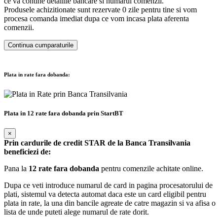
ce va contine detaliile bancare si numarul comenzii.
Produsele achizitionate sunt rezervate 0 zile pentru tine si vom
procesa comanda imediat dupa ce vom incasa plata aferenta
comenzii.
Continua cumparaturile
Plata in rate fara dobanda:
Plata in 12 rate fara dobanda prin StartBT
×
Prin cardurile de credit STAR de la Banca Transilvania
beneficiezi de:
Pana la
12 rate fara dobanda
pentru comenzile achitate online.
Dupa ce veti introduce numarul de card in pagina procesatorului de
plati, sistemul va detecta automat daca este un card eligibil pentru
plata in rate, la una din bancile agreate de catre magazin si va afisa o
lista de unde puteti alege numarul de rate dorit.