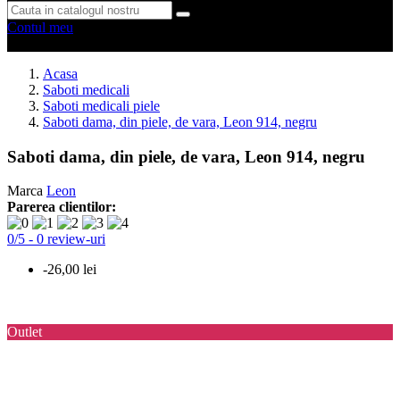
Contul meu
0 produse
0
Acasa
Saboti medicali
Saboti medicali piele
Saboti dama, din piele, de vara, Leon 914, negru
Saboti dama, din piele, de vara, Leon 914, negru
Marca
Leon
Parerea clientilor:
0
/
5
-
0
review-uri
-26,00 lei
Outlet