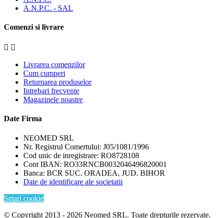
A.N.P.C. - SAL
Comenzi si livrare


Livrarea comenzilor
Cum cumperi
Returnarea produselor
Intrebari frecvente
Magazinele noastre
Date Firma
NEOMED SRL
Nr. Registrul Comertului: J05/1081/1996
Cod unic de inregistrare: RO8728108
Cont IBAN: RO33RNCB0032046496820001
Banca: BCR SUC. ORADEA, JUD. BIHOR
Date de identificare ale societatii
Setari cookie
© Copyright 2013 - 2026 Neomed SRL. Toate drepturile rezervate.