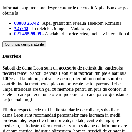
Informatii suplimentare despre cardurile de credit Alpha Bank se pot
obtine la:
08008 25742
- Apel gratuit din reteaua Telekom Romania
*25742
- In retelele Orange si Vodafone;
021 455.99.99
- Apelabil din orice retea, inclusiv international
Continua cumparaturile
Descriere
Sabotii de dama Leon sunt un accesoriu de nelipsit din garderoba
fiecarei femei. Sabotii de vara Leon sunt fabricati din piele naturala
100% atat la interior, cat si la exterior, oferind un confort sporit si
contribuind la mentinerea picioarelor uscate pe tot parcursul zilei.
Talpa interioara are un gel cu memorie pentru un plus de confort in
zilele in care petreci multe ore in picioare sau cand parcurgi distante
pe jos mai lungi.
Fiindca respecta cele mai inalte standarde de calitate, sabotii de
dama Leon sunt recomandati persoanelor care lucreaza in medii
profesionale, respectiv clinici private, spitale, centre de ingrijire
medicala, in industria farmaceutica, sau in saloane de infrumusetare
si centre estetice, industria alimentara, horeca, servicii de curatenie,