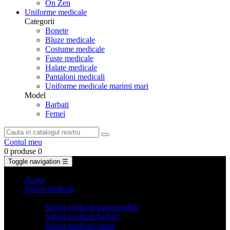
On Zen
Uniforme medicale
Categorii
Bonete
Bluze medicale
Costume medicale
Fuste medicale
Halate medicale
Pantaloni medicali
Uniforme medicale marimi mari
Model
Barbati
Femei
Contul meu
0 produse
0
Toggle navigation
☰
Acasa
Saboti medicali
Categorii
Saboti medicali autoclavabili
Saboti medicali barbati
Saboti medicali dama