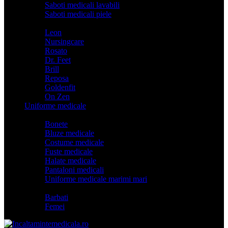
Saboti medicali lavabili
Saboti medicali piele
Branduri
Leon
Nursingcare
Rosato
Dr. Feet
Brill
Reposa
Goldenfit
On Zen
Uniforme medicale
Categorii
Bonete
Bluze medicale
Costume medicale
Fuste medicale
Halate medicale
Pantaloni medicali
Uniforme medicale marimi mari
Model
Barbati
Femei