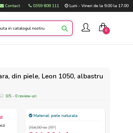
Contact
0359 808 111
Luni - Vineri de la 9.00 la 17.00
0
ra, din piele, Leon 1050, albastru
0
/
5
-
0
review-uri
Material:
piele naturala
id
ezi
254,00 lei
(RP)