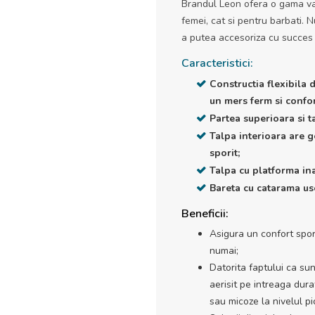
Brandul Leon ofera o gama var
femei, cat si pentru barbati. 
a putea accesoriza cu succes 
Caracteristici:
Constructia flexibila 
un mers ferm si confor
Partea superioara si t
Talpa interioara are g
sporit;
Talpa cu platforma ina
Bareta cu catarama uso
Beneficii:
Asigura un confort spori
numai;
Datorita faptului ca sun
aerisit pe intreaga durat
sau micoze la nivelul pic