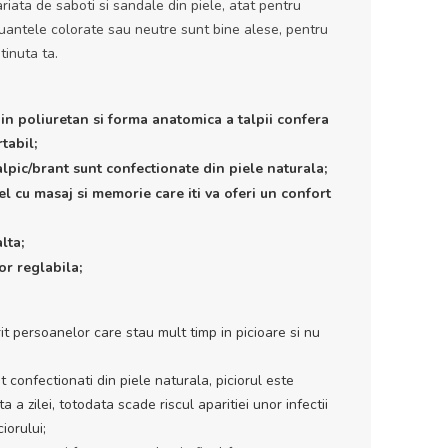
iata de saboti si sandale din piele, atat pentru
Nuantele colorate sau neutre sunt bine alese, pentru
tinuta ta.
din poliuretan si forma anatomica a talpii confera
tabil;
alpic/brant sunt confectionate din piele naturala;
el cu masaj si memorie care iti va oferi un confort
lta;
r reglabila;
t persoanelor care stau mult timp in picioare si nu
t confectionati din piele naturala, piciorul este
a a zilei, totodata scade riscul aparitiei unor infectii
iorului;