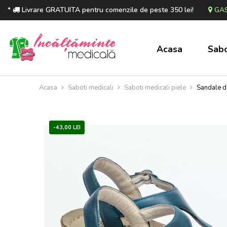
*
Livrare GRATUITA pentru comenzile de peste 350 lei!
GAS
Acasa
Sabo
Acasa
Saboti medicali
Saboti medicali piele
Sandale da
-43,00 LEI