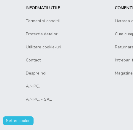
INFORMATII UTILE
COMENZI 
Termeni si conditii
Livrarea 
Protectia datelor
Cum cump
Utilizare cookie-uri
Returnar
Contact
Intrebari
Despre noi
Magazine
A.N.P.C.
A.N.P.C. - SAL
Setari cookie