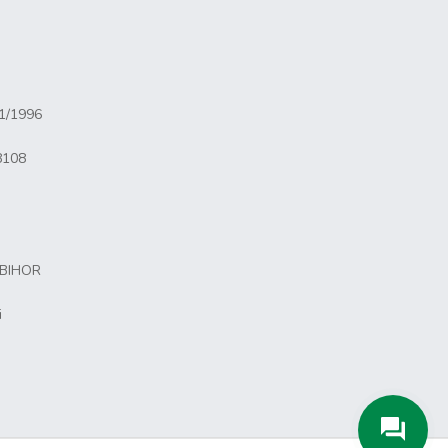
81/1996
8108
 BIHOR
i