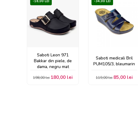
-18,00 LEI
-34,00 LEI
Saboti Leon 971
Saboti medicali Bril
Bakkar din piele, de
PUM105/3, bleumarin
dama, negru mat
180,00 lei
85,00 lei
198,00 lei
119,00 lei