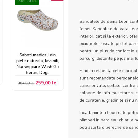
-105,00 LEI
Sandalele de dama Leon sunt u
femei. Sandalele de vara Leon
interior, cat si la exterior, of
picioarelor uscate pe tot parc
pentru un plus de confort in z
Saboti medicali din
parcurgi distante pe jos mai lu
piele naturala, lavabili,
Nursingcare Wash'Go
Fiindca respecta cele mai ina
Berlin, Dogs
sunt recomandate persoanelor 
259,00 lei
364,00 lei
clinici private, spitale, centre
saloane de infrumusetare si ce
de curatenie, gradinite si nu 
Incaltamintea Leon este potrivi
plimbari in parc sau chiar la p
poti asorta o pereche de sand