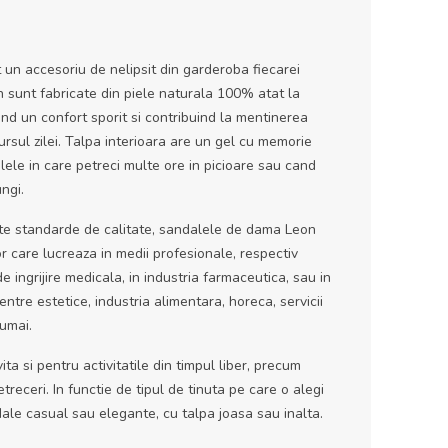
n accesoriu de nelipsit din garderoba fiecarei
 sunt fabricate din piele naturala 100% atat la
erind un confort sporit si contribuind la mentinerea
ursul zilei. Talpa interioara are un gel cu memorie
ilele in care petreci multe ore in picioare sau cand
ngi.
lte standarde de calitate, sandalele de dama Leon
care lucreaza in medii profesionale, respectiv
 de ingrijire medicala, in industria farmaceutica, sau in
ntre estetice, industria alimentara, horeca, servicii
numai.
ta si pentru activitatile din timpul liber, precum
etreceri. In functie de tipul de tinuta pe care o alegi
ale casual sau elegante, cu talpa joasa sau inalta.