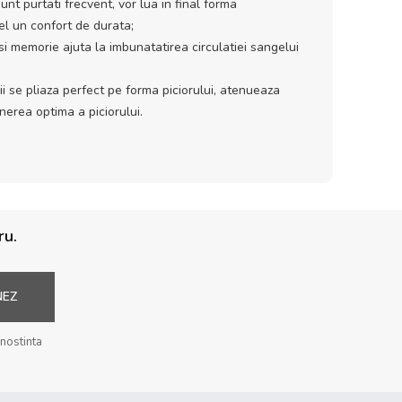
unt purtati frecvent, vor lua in final forma
fel un confort de durata;
si memorie ajuta la imbunatatirea circulatiei sangelui
i se pliaza perfect pe forma piciorului, atenueaza
inerea optima a piciorului.
ru.
NEZ
unostinta