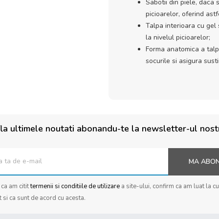
Sabotii din piele, daca s
picioarelor, oferind ast
Talpa interioara cu gel 
la nivelul picioarelor;
Forma anatomica a talpi
socurile si asigura sust
la ultimele noutati abonandu-te la newsletter-ul nost
MA ABO
ca am citit
termenii si conditiile de utilizare
a site-ului, confirm ca am luat la c
t si ca sunt de acord cu acesta.