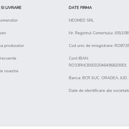
SI LIVRARE
DATE FIRMA
comenzilor
NEOMED SRL
eri
Nr. Registrul Comertului: J05/10
ea produselor
Cod unic de inregistrare: RO872
 frecvente
Cont IBAN:
RO33RNCB0032046496820001
le noastre
Banca: BCR SUC. ORADEA, JUD.
Date de identificare ale societati