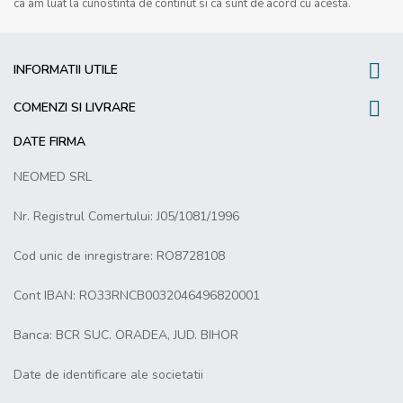
ca am luat la cunostinta de continut si ca sunt de acord cu acesta.

INFORMATII UTILE

COMENZI SI LIVRARE
DATE FIRMA
NEOMED SRL
Nr. Registrul Comertului: J05/1081/1996
Cod unic de inregistrare: RO8728108
Cont IBAN: RO33RNCB0032046496820001
Banca: BCR SUC. ORADEA, JUD. BIHOR
Date de identificare ale societatii