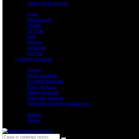
Saboti medicali piele
Branduri
Leon
Nursingcare
Rosato
Dr. Feet
Brill
Reposa
Goldenfit
On Zen
Uniforme medicale
Categorii
Bonete
Bluze medicale
Costume medicale
Fuste medicale
Halate medicale
Pantaloni medicali
Uniforme medicale marimi mari
Model
Barbati
Femei