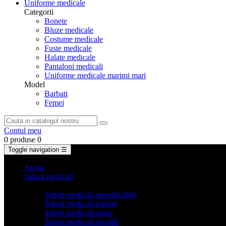
Uniforme medicale
Categorii
Bonete
Bluze medicale
Costume medicale
Fuste medicale
Halate medicale
Pantaloni medicali
Uniforme medicale marimi mari
Model
Barbati
Femei
Contul meu
0 produse
0
Toggle navigation
☰
Acasa
Saboti medicali
Categorii
Saboti medicali autoclavabili
Saboti medicali barbati
Saboti medicali dama
Saboti medicali lavabili