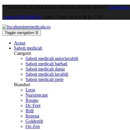
*
Livrare GRATUITA pentru comenzile de peste 350 lei!
Gaseste un
Contact
0359 808 111
Luni - Vineri de la 9.00 la 17.00
Toggle navigation
☰
Acasa
Saboti medicali
Categorii
Saboti medicali autoclavabili
Saboti medicali barbati
Saboti medicali dama
Saboti medicali lavabili
Saboti medicali piele
Branduri
Leon
Nursingcare
Rosato
Dr. Feet
Brill
Reposa
Goldenfit
On Zen