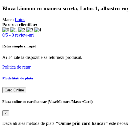
Bluza kimono cu maneca scurta, Lotus 1, albastru ro
Marca
Lotus
Parerea clientilor:
0
/
5
-
0
review-uri
Retur simplu si rapid
Ai 14 zile la dispozitie sa returnezi produsul.
Politica de retur
Modalitati de plata
Card Online
Plata online cu card bancar (Visa/Maestro/MasterCard)
×
Daca ati ales metoda de plata
"Online prin card bancar"
este necesa