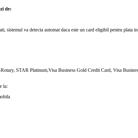
zi de:
, sistemul va detecta automat daca este un card eligibil pentru plata in r
tary, STAR Platinum,Visa Business Gold Credit Card, Visa Business 
e la:
mobila