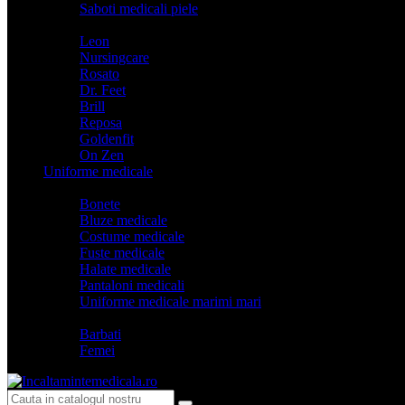
Saboti medicali piele
Branduri
Leon
Nursingcare
Rosato
Dr. Feet
Brill
Reposa
Goldenfit
On Zen
Uniforme medicale
Categorii
Bonete
Bluze medicale
Costume medicale
Fuste medicale
Halate medicale
Pantaloni medicali
Uniforme medicale marimi mari
Model
Barbati
Femei