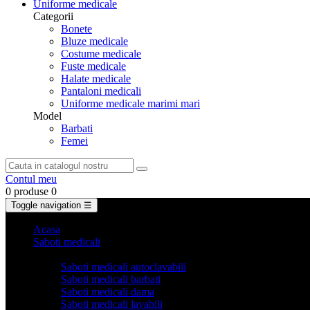
Uniforme medicale
Categorii
Bonete
Bluze medicale
Costume medicale
Fuste medicale
Halate medicale
Pantaloni medicali
Uniforme medicale marimi mari
Model
Barbati
Femei
Contul meu
0 produse
0
Toggle navigation
☰
Acasa
Saboti medicali
Categorii
Saboti medicali autoclavabili
Saboti medicali barbati
Saboti medicali dama
Saboti medicali lavabili