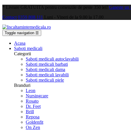
*
Livrare GRATUITA pentru comenzile de peste 350 lei!
Gaseste un
Contact
0359 808 111
Luni - Vineri de la 9.00 la 17.00
Toggle navigation
☰
Acasa
Saboti medicali
Categorii
Saboti medicali autoclavabili
Saboti medicali barbati
Saboti medicali dama
Saboti medicali lavabili
Saboti medicali piele
Branduri
Leon
Nursingcare
Rosato
Dr. Feet
Brill
Reposa
Goldenfit
On Zen