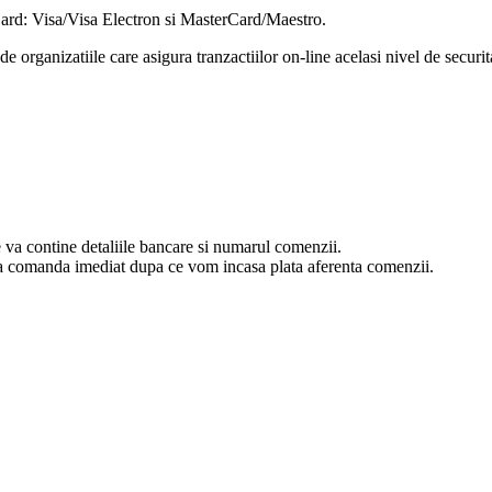
rCard: Visa/Visa Electron si MasterCard/Maestro.
e organizatiile care asigura tranzactiilor on-line acelasi nivel de securit
va contine detaliile bancare si numarul comenzii.
esa comanda imediat dupa ce vom incasa plata aferenta comenzii.