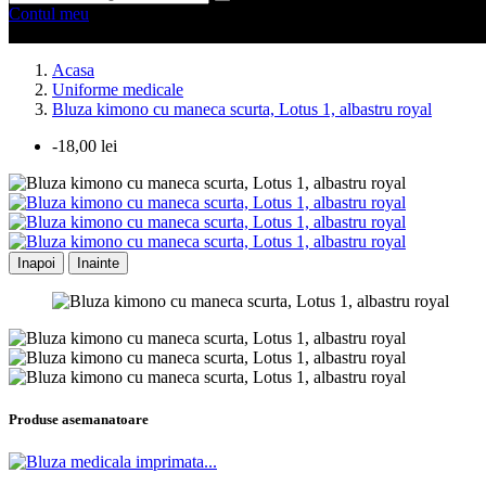
Contul meu
0 produse
0
Acasa
Uniforme medicale
Bluza kimono cu maneca scurta, Lotus 1, albastru royal
-18,00 lei
Inapoi
Inainte
Produse asemanatoare