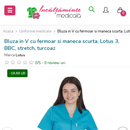
Inchide
Inchide
Toggle
☰
0
navigation
Acasa
Acasa
Acasa
Uniforme medicale
Bluza in V cu fermoar si maneca scurta, Lot
Bluza in V cu fermoar si maneca scurta, Lotus 3,
Saboti
Saboti
BBC, stretch, turcoaz
medicali
medicali
Marca
Lotus
0
/
5
-
0
review-uri
Uniforme
Uniforme
medicale
medicale
-19,00 LEI