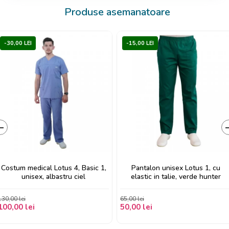
Produse asemanatoare
-30,00 LEI
-15,00 LEI
‹
Costum medical Lotus 4, Basic 1,
Pantalon unisex Lotus 1, cu
unisex, albastru ciel
elastic in talie, verde hunter
130,00 lei
65,00 lei
100,00 lei
50,00 lei