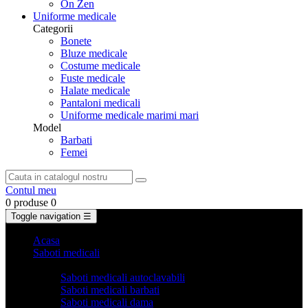
On Zen
Uniforme medicale
Categorii
Bonete
Bluze medicale
Costume medicale
Fuste medicale
Halate medicale
Pantaloni medicali
Uniforme medicale marimi mari
Model
Barbati
Femei
Contul meu
0 produse
0
Toggle navigation
☰
Acasa
Saboti medicali
Categorii
Saboti medicali autoclavabili
Saboti medicali barbati
Saboti medicali dama