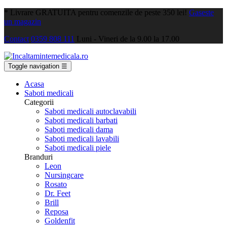
*
Livrare GRATUITA pentru comenzile de peste 350 lei!
Gaseste
un magazin
Contact
0359 808 111
Luni - Vineri de la 9.00 la 17.00
Toggle navigation
☰
Acasa
Saboti medicali
Categorii
Saboti medicali autoclavabili
Saboti medicali barbati
Saboti medicali dama
Saboti medicali lavabili
Saboti medicali piele
Branduri
Leon
Nursingcare
Rosato
Dr. Feet
Brill
Reposa
Goldenfit