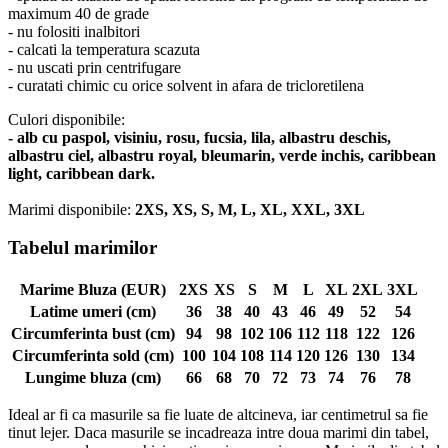
maximum 40 de grade
- nu folositi inalbitori
- calcati la temperatura scazuta
- nu uscati prin centrifugare
- curatati chimic cu orice solvent in afara de tricloretilena
Culori disponibile:
- alb cu paspol, visiniu, rosu, fucsia, lila, albastru deschis,
albastru ciel, albastru royal, bleumarin, verde inchis, caribbean
light, caribbean dark.
Marimi disponibile:
2XS, XS, S, M, L, XL, XXL, 3XL
Tabelul marimilor
Marime Bluza (EUR)
2XS
XS
S
M
L
XL
2XL
3XL
Latime umeri (cm)
36
38
40
43
46
49
52
54
Circumferinta bust (cm)
94
98
102
106
112
118
122
126
Circumferinta sold (cm)
100
104
108
114
120
126
130
134
Lungime bluza (cm)
66
68
70
72
73
74
76
78
Ideal ar fi ca masurile sa fie luate de altcineva, iar centimetrul sa fie
tinut lejer. Daca masurile se incadreaza intre doua marimi din tabel,