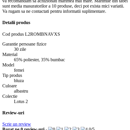
va recomandam sa achizionati marimea mai mare. Marimile din tabel
sunt media masuratorilor a 10 produse, deci pot exista mici variatii.
Va rugam sa ne contactati pentru informatii suplimentare.
Detalii produs
Cod produs
L2ROMBNAVXS
Garantie persoane fizice
30 zile
Material
65% poliester, 35% bumbac
Model
femei
Tip produs
bluza
Culoare
albastru
Colectie
Lotus 2
Review-uri
Scrie un review
Bazat pe
0
review-uri
-
0
/
5