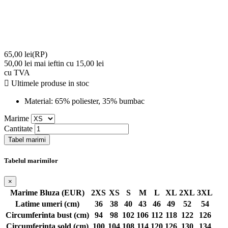
65,00 lei
(RP)
50,00 lei
mai ieftin cu 15,00 lei
cu TVA

Ultimele produse in stoc
Material:
65% poliester, 35% bumbac
Marime
Cantitate
Tabel marimi
Tabelul marimilor
×
Marime Bluza (EUR)
2XS
XS
S
M
L
XL
2XL
3XL
Latime umeri (cm)
36
38
40
43
46
49
52
54
Circumferinta bust (cm)
94
98
102
106
112
118
122
126
Circumferinta sold (cm)
100
104
108
114
120
126
130
134