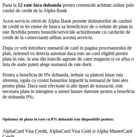
Pana la
12 rate fara dobanda
pentru comenzile achitate online prin
cardul de credit de la Alpha Bank
Acest serviciu oferit de Alpha Bank permite detinatorilor de carduri
de credit in lei emise de banca sa beneficieze de o solutie de plata in
rate flexibila pentru bunurile/serviciile achizitionate cu cardurile de
credit de la comerciantii afiliati acestui serviciu.
Dupa ce veti introduce numarul de card in pagina procesatorului de
plati, sistemul va detecta automat daca este un card eligibil pentru
plata in rate, la una din bancile agreate de catre magazin si va afisa o
lista de unde puteti alege numarul de rate dorit.
Pentru a beneficia de 0% dobanda, trebuie sa platesti lunar rata
aferenta, egala cu costul bunurilor impartit la numarul de luni ales
pentru plata. Daca sunt efectuate si alte tipuri de tranzactii, este
necesara plata in intregime a sumei lunare datorate pentru a beneficia
de dobanda 0%;
Optiunea de plata in rate cu 0% dobanda este disponibile pentru:
AlphaCard Visa Credit, AlphaCard Visa Gold si Alpha MasterCard
Credit