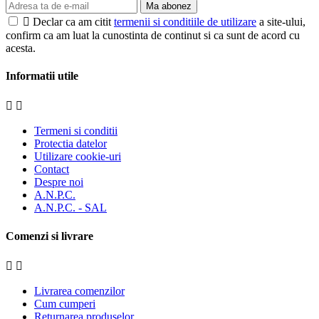
Ma abonez

Declar ca am citit
termenii si conditiile de utilizare
a site-ului,
confirm ca am luat la cunostinta de continut si ca sunt de acord cu
acesta.
Informatii utile


Termeni si conditii
Protectia datelor
Utilizare cookie-uri
Contact
Despre noi
A.N.P.C.
A.N.P.C. - SAL
Comenzi si livrare


Livrarea comenzilor
Cum cumperi
Returnarea produselor