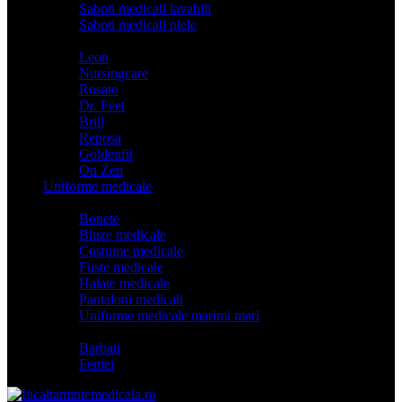
Saboti medicali lavabili
Saboti medicali piele
Branduri
Leon
Nursingcare
Rosato
Dr. Feet
Brill
Reposa
Goldenfit
On Zen
Uniforme medicale
Categorii
Bonete
Bluze medicale
Costume medicale
Fuste medicale
Halate medicale
Pantaloni medicali
Uniforme medicale marimi mari
Model
Barbati
Femei