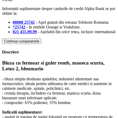
Informatii suplimentare despre cardurile de credit Alpha Bank se pot
obtine la:
08008 25742
- Apel gratuit din reteaua Telekom Romania
*25742
- In retelele Orange si Vodafone;
021 455.99.99
- Apelabil din orice retea, inclusiv international
Continua cumparaturile
Descriere
Bluza cu fermoar si guler romb, maneca scurta,
Lotus 2, bleumarin
- bluza simpla destinata spitalelor, industriei alimentare sau
farmaceutice, ideala pentru utilizarea de catre medici si asistente in
cabinete medicale, spitale, policlinici, etc.
- croiala dreapta, inchidere cu fermoar, maneca scurta, doua
buzunare mari inferioare aplicate.
- compozitie: 65% poliester, 35% bumbac
Indicatii suplimentare:
- spalati in masina de spalat folosind un program cu temperatura de