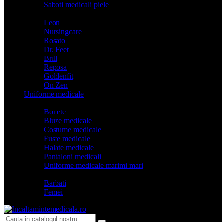
Saboti medicali piele
Branduri
Leon
Nursingcare
Rosato
Dr. Feet
Brill
Reposa
Goldenfit
On Zen
Uniforme medicale
Categorii
Bonete
Bluze medicale
Costume medicale
Fuste medicale
Halate medicale
Pantaloni medicali
Uniforme medicale marimi mari
Model
Barbati
Femei