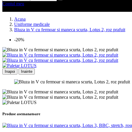
Contul meu
0 produse
0
Acasa
Uniforme medicale
Bluza in V cu fermoar si maneca scurta, Lotus 2, roz prafuit
-20%
Inapoi
Inainte
Produse asemanatoare