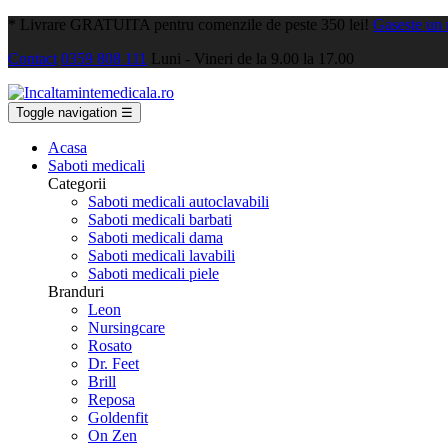
*
Livrare GRATUITA pentru comenzile de peste 350 lei!
Gaseste un
Contact
0359 808 111
Luni - Vineri de la 9.00 la 17.00
Toggle navigation
☰
Acasa
Saboti medicali
Categorii
Saboti medicali autoclavabili
Saboti medicali barbati
Saboti medicali dama
Saboti medicali lavabili
Saboti medicali piele
Branduri
Leon
Nursingcare
Rosato
Dr. Feet
Brill
Reposa
Goldenfit
On Zen