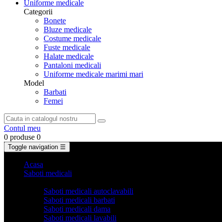
Uniforme medicale
Categorii
Bonete
Bluze medicale
Costume medicale
Fuste medicale
Halate medicale
Pantaloni medicali
Uniforme medicale marimi mari
Model
Barbati
Femei
Contul meu
0 produse
0
Toggle navigation
☰
Acasa
Saboti medicali
Categorii
Saboti medicali autoclavabili
Saboti medicali barbati
Saboti medicali dama
Saboti medicali lavabili