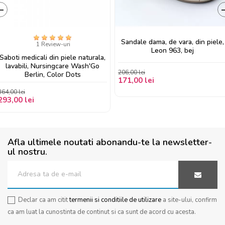
‹
Sandale dama, de vara, din piele,
1 Review-uri
Leon 963, bej
Saboti medicali din piele naturala,
lavabili, Nursingcare Wash'Go
206,00 lei
Berlin, Color Dots
171,00 lei
364,00 lei
293,00 lei
Afla ultimele noutati abonandu-te la newsletter-
ul nostru.
Declar ca am citit
termenii si conditiile de utilizare
a site-ului, confirm
ca am luat la cunostinta de continut si ca sunt de acord cu acesta.