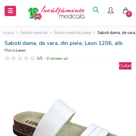
Inchide
Inchide
Toggle
☰
0
navigation
Acasa
Acasa
Acasa
Saboti medicali
Saboti medicali piele
Saboti dama, de vara,
Saboti dama, de vara, din piele, Leon 1206, alb
Saboti
Saboti
Marca
Leon
medicali
medicali
0
/
5
-
0
review-uri
Outlet
Uniforme
Uniforme
medicale
medicale