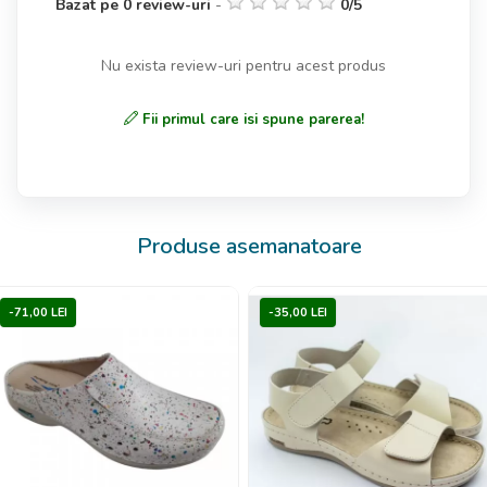
Bazat pe
0
review-uri
-
0
/
5
Nu exista review-uri pentru acest produs
Fii primul care isi spune parerea!
Produse asemanatoare
-71,00 LEI
-35,00 LEI